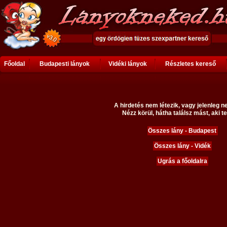
Főoldal
Budapesti lányok
Vidéki lányok
Részletes kereső
A hirdetés nem létezik, vagy jelenleg n
Nézz körül, hátha találsz mást, aki te
Összes lány - Budapest
Összes lány - Vidék
Ugrás a főoldalra