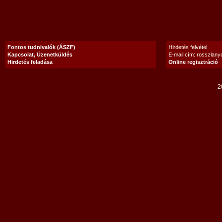
Fontos tudnivalók (ÁSZF)
Hirdetés felvétel
Kapcsolat, Üzenetküldés
E-mail cím: rosszlan
Hirdetés feladása
Online regisztráció
2