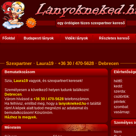
Főoldal
Budapesti lányok
Vidéki lányok
Részletes kereső
Szexpartner
Laura19
+36 30 / 470-5628
Debrecen
Bemutatkozásom
Elérhetősé
Szia,
Laura19
vagyok, és szexpartnert keresek!
hétfő:
kedd:
Személyesen a következő helyen tudunk találkozni:
szerda:
Debrecen
.
csütörtök:
Várom hívásod a
+36 30 / 470-5628
telefonszámon.
péntek:
Ha felhívsz, említsd meg, hogy a
lanyokneked.hu
-n találtál
szombat:
rám! A képek alatt tudod megnézni az adataimat és
vasárnap:
bemutatkozásom! Köszönöm.
Házhoz is megyek.
Személyes i
Méreteim
Nem