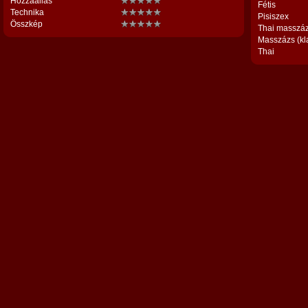
Hozzáállás
Fétis
Technika
Pisiszex
Összkép
Thai masszá
Masszázs (kl
Thai