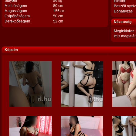
Súlyom
56 kg
Életkor
Mellbőségem
80 cm
Beszélt nyel
Magasságom
155 cm
Dohányzás
Csípőbőségem
50 cm
Derékbőségem
52 cm
Nézettség
Megtekintve:
Itt is megtalál
Képeim