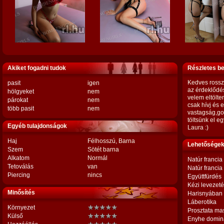
Akiket fogadni tudok
Részletes b
Kedves rosszl
pasit
igen
az érdeklődé
hölgyeket
nem
velem eltölte
párokat
nem
csak hívj és 
több pasit
nem
vastagság,go
töltsünk el e
Egyéb tulajdonságok
Laura :)
Haj
Félhosszú, Barna
Lehetőségek,
Szem
Sötét barna
Alkatom
Normál
Natúr francia
Tetoválás
van
Natúr francia
Piercing
nincs
Együttfürdés
Kézi levezet
Minősítés
Harisnyában
Láberotika
Környezet
Prosztata ma
Külső
Enyhe domin