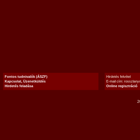
Fontos tudnivalók (ÁSZF)
Hirdetés felvétel
Kapcsolat, Üzenetküldés
E-mail cím: rosszlan
Hirdetés feladása
Online regisztráció
2