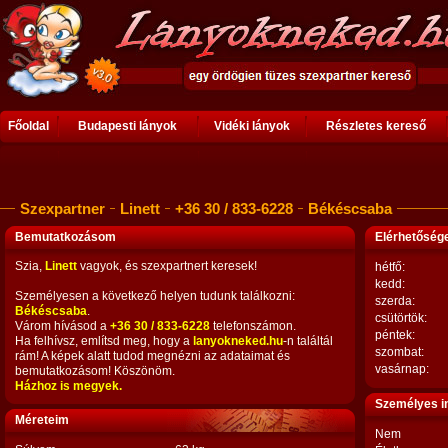
Főoldal
Budapesti lányok
Vidéki lányok
Részletes kereső
Szexpartner
Linett
+36 30 / 833-6228
Békéscsaba
Bemutatkozásom
Elérhetősé
Szia,
Linett
vagyok, és szexpartnert keresek!
hétfő:
kedd:
Személyesen a következő helyen tudunk találkozni:
szerda:
Békéscsaba
.
csütörtök:
Várom hívásod a
+36 30 / 833-6228
telefonszámon.
péntek:
Ha felhívsz, említsd meg, hogy a
lanyokneked.hu
-n találtál
szombat:
rám! A képek alatt tudod megnézni az adataimat és
vasárnap:
bemutatkozásom! Köszönöm.
Házhoz is megyek.
Személyes i
Méreteim
Nem