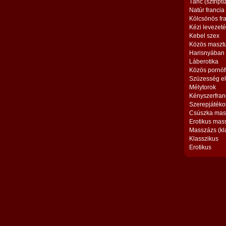
Tánc (sztriptí
Natúr francia
Kölcsönös fr
Kézi levezet
Kebel szex
Közös maszt
Harisnyában
Láberotika
Közös pornóf
Szüzesség el
Mélytorok
Kényszerfran
Szerepjátéko
Csúszka mas
Erotikus mas
Masszázs (kl
Klasszikus
Erotikus