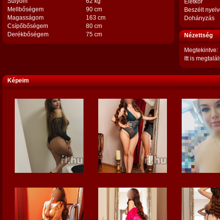
Súlyom
62 kg
Életkor
Mellbőségem
90 cm
Beszélt nyel
Magasságom
163 cm
Dohányzás
Csípőbőségem
80 cm
Derékbőségem
75 cm
Nézettség
Megtekintve:
Itt is megtalál
Képeim