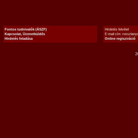
Fontos tudnivalók (ÁSZF)
Hirdetés felvétel
Kapcsolat, Üzenetküldés
E-mail cím: rosszlan
Hirdetés feladása
Online regisztráció
2