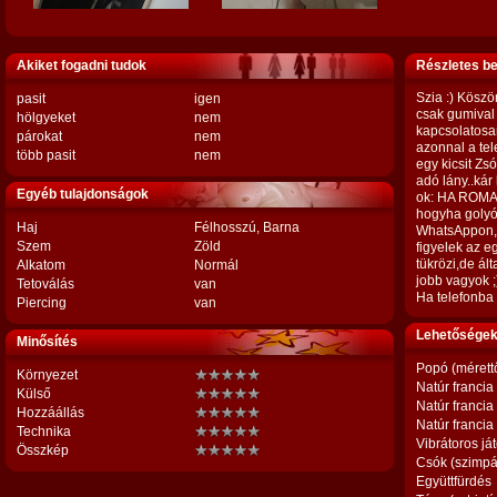
Akiket fogadni tudok
Részletes b
Szia :) Köszö
pasit
igen
csak gumival
hölgyeket
nem
kapcsolatosa
párokat
nem
azonnal a tel
több pasit
nem
egy kicsit Zs
adó lány..kár
Egyéb tulajdonságok
ok: HA ROMA
hogyha golyó
Haj
Félhosszú, Barna
WhatsAppon,V
Szem
Zöld
figyelek az eg
tükrözi,de á
Alkatom
Normál
jobb vagyok ;
Tetoválás
van
Ha telefonba t
Piercing
van
Lehetőségek,
Minősítés
Popó (mérett
Környezet
Natúr francia
Külső
Natúr francia
Hozzáállás
Natúr francia
Technika
Vibrátoros já
Összkép
Csók (szimpá
Együttfürdés