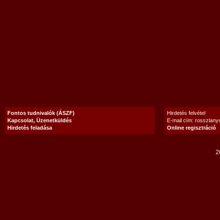
Fontos tudnivalók (ÁSZF)
Hirdetés felvétel
Kapcsolat, Üzenetküldés
E-mail cím: rosszlan
Hirdetés feladása
Online regisztráció
2