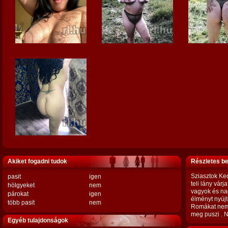
Akiket fogadni tudok
Részletes b
Sziasztok Ked
pasit
igen
teli lány vár
hölgyeket
nem
vagyok és nag
párokat
igen
élményt nyújt
több pasit
nem
Romákat nem 
meg puszi . 
Egyéb tulajdonságok