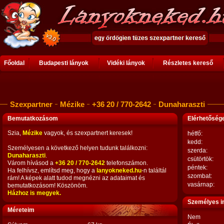
Főoldal
Budapesti lányok
Vidéki lányok
Részletes kereső
Szexpartner
Mézike
+36 20 / 770-2642
Dunaharaszti
Bemutatkozásom
Elérhetősé
Szia,
Mézike
vagyok, és szexpartnert keresek!
hétfő:
kedd:
Személyesen a következő helyen tudunk találkozni:
szerda:
Dunaharaszti
.
csütörtök:
Várom hívásod a
+36 20 / 770-2642
telefonszámon.
péntek:
Ha felhívsz, említsd meg, hogy a
lanyokneked.hu
-n találtál
szombat:
rám! A képek alatt tudod megnézni az adataimat és
vasárnap:
bemutatkozásom! Köszönöm.
Házhoz is megyek.
Személyes i
Méreteim
Nem