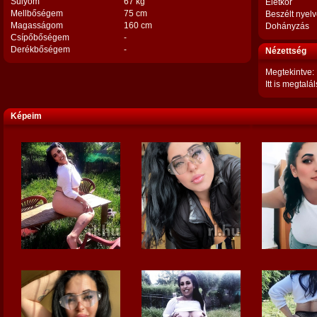
Súlyom
67 kg
Életkor
Mellbőségem
75 cm
Beszélt nyel
Magasságom
160 cm
Dohányzás
Csípőbőségem
-
Derékbőségem
-
Nézettség
Megtekintve:
Itt is megtalál
Képeim