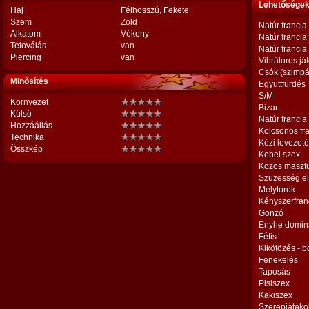
Lehetőségek,
Haj
Félhosszú, Fekete
Szem
Zöld
Natúr francia
Alkatom
Vékony
Natúr francia
Tetoválás
van
Natúr francia
Piercing
van
Vibrátoros já
Csók (szimpá
Minősítés
Együttfürdés
S/M
Környezet
Bizar
Külső
Natúr francia
Hozzáállás
Kölcsönös fr
Technika
Kézi levezet
Összkép
Kebel szex
Közös maszt
Szüzesség el
Mélytorok
Kényszerfran
Gonzó
Enyhe domin
Fétis
Kikötözés - 
Fenekelés
Taposás
Pisiszex
Kakiszex
Szerepjátéko