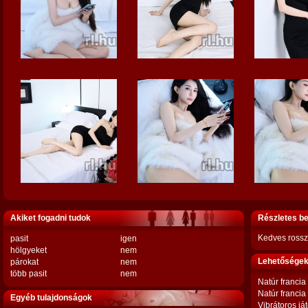
Akiket fogadni tudok
Részletes b
Kedves rosszl
pasit
igen
hölgyeket
nem
Lehetőségek,
párokat
nem
több pasit
nem
Natúr francia
Natúr francia
Egyéb tulajdonságok
Vibrátoros já