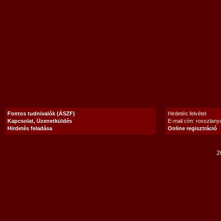
Fontos tudnivalók (ÁSZF)
Hirdetés felvétel
Kapcsolat, Üzenetküldés
E-mail cím: rosszlan
Hirdetés feladása
Online regisztráció
2