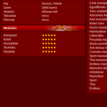
Csók (szimpá
Haj
Hosszú, Fekete
Együttfürdés
Szem
Sötét barna
Tánc (sztriptí
Alkatom
Nőiesen telt
Kölcsönös fr
Tetoválás
nincs
Kézi levezet
Piercing
nincs
Kebel szex
Közös maszt
Minősítés
Harisnyában
Környezet
Láberotika
Külső
Prosztata ma
Hozzáállás
Közös pornóf
Technika
Anti stressz
Összkép
Csúszka mas
Sport massz
Thai masszá
Erotikus mas
Masszázs (kl
Antistressz
Klasszikus
Sport
Thai
Erotikus