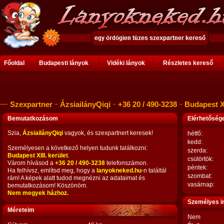
Főoldal
Budapesti lányok
Vidéki lányok
Részletes kereső
Szexpartner
ÁzsiailányQiqi
+36 20 / 490-3238
Budapest XI
Bemutatkozásom
Elérhetősé
Szia,
ÁzsiailányQiqi
vagyok, és szexpartnert keresek!
hétfő:
kedd:
Személyesen a következő helyen tudunk találkozni:
szerda:
Budapest XIII. kerület
.
csütörtök:
Várom hívásod a
+36 20 / 490-3238
telefonszámon.
péntek:
Ha felhívsz, említsd meg, hogy a
lanyokneked.hu
-n találtál
szombat:
rám! A képek alatt tudod megnézni az adataimat és
vasárnap:
bemutatkozásom! Köszönöm.
Nem megyek házhoz.
Személyes i
Méreteim
Nem