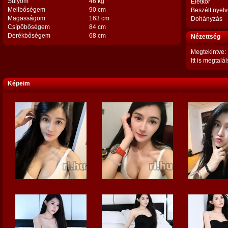
Súlyom
46 kg
Életkor
Mellbőségem
90 cm
Beszélt nyel
Magasságom
163 cm
Dohányzás
Csípőbőségem
84 cm
Derékbőségem
68 cm
Nézettség
Megtekintve:
Itt is megtalál
Képeim