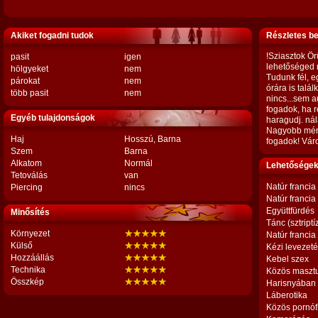
Akiket fogadni tudok
Részletes b
!Sziasztok Örü
pasit
igen
lehetőséged n
hölgyeket
nem
Tudunk fél, 
párokat
nem
órára is tal
több pasit
nem
nincs...sem a
fogadok, ha r
Egyéb tulajdonságok
haragudj. nál
Nagyobb mére
Haj
Hosszú, Barna
fogadok! Váro
Szem
Barna
Alkatom
Normál
Lehetőségek,
Tetoválás
van
Natúr francia
Piercing
nincs
Natúr francia
Együttfürdés
Minősítés
Tánc (sztriptí
Környezet
Natúr francia
Külső
Kézi levezet
Hozzáállás
Kebel szex
Technika
Közös maszt
Összkép
Harisnyában
Láberotika
Közös pornóf