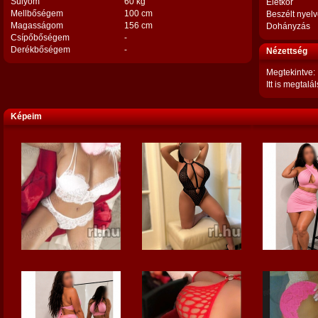
Súlyom
60 kg
Életkor
Mellbőségem
100 cm
Beszélt nyel
Magasságom
156 cm
Dohányzás
Csípőbőségem
-
Derékbőségem
-
Nézettség
Megtekintve:
Itt is megtalál
Képeim