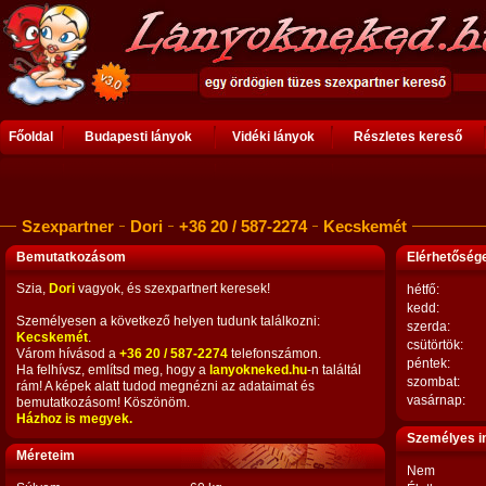
Főoldal
Budapesti lányok
Vidéki lányok
Részletes kereső
Szexpartner
Dori
+36 20 / 587-2274
Kecskemét
Bemutatkozásom
Elérhetősé
Szia,
Dori
vagyok, és szexpartnert keresek!
hétfő:
kedd:
Személyesen a következő helyen tudunk találkozni:
szerda:
Kecskemét
.
csütörtök:
Várom hívásod a
+36 20 / 587-2274
telefonszámon.
péntek:
Ha felhívsz, említsd meg, hogy a
lanyokneked.hu
-n találtál
szombat:
rám! A képek alatt tudod megnézni az adataimat és
vasárnap:
bemutatkozásom! Köszönöm.
Házhoz is megyek.
Személyes i
Méreteim
Nem