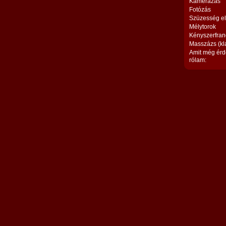
Kamerázás
Fotózás
Szüzesség el
Mélytorok
Kényszerfran
Masszázs (kl
Amit még érd
rólam: