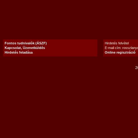
Fontos tudnivalók (ÁSZF)
Hirdetés felvétel
Kapcsolat, Üzenetküldés
E-mail cím: rosszlan
Hirdetés feladása
Online regisztráció
2