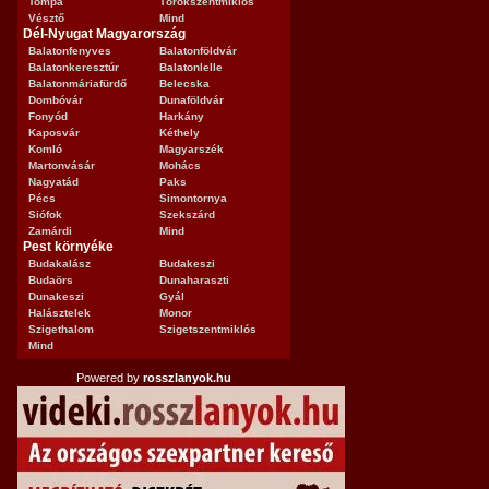
Tompa
Törökszentmiklós
Vésztő
Mind
Dél-Nyugat Magyarország
Balatonfenyves
Balatonföldvár
Balatonkeresztúr
Balatonlelle
Balatonmáriafürdő
Belecska
Dombóvár
Dunaföldvár
Fonyód
Harkány
Kaposvár
Kéthely
Komló
Magyarszék
Martonvásár
Mohács
Nagyatád
Paks
Pécs
Simontornya
Siófok
Szekszárd
Zamárdi
Mind
Pest környéke
Budakalász
Budakeszi
Budaörs
Dunaharaszti
Dunakeszi
Gyál
Halásztelek
Monor
Szigethalom
Szigetszentmiklós
Mind
Powered by
rosszlanyok.hu