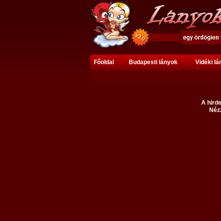
Főoldal
Budapesti lányok
Vidéki l
A hirde
Nézz