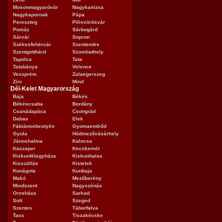
Mosonmagyaróvár
Nagykanizsa
Nagykapornak
Pápa
Pereszteg
Pilisvörösvár
Pomáz
Sárbogárd
Sárvár
Sopron
Székesfehérvár
Szentendre
Szentgotthárd
Szombathely
Tapolca
Tata
Tatabánya
Velence
Veszprém
Zalaegerszeg
Zirc
Mind
Dél-Kelet Magyarország
Baja
Békés
Békéscsaba
Bordány
Csanádapáca
Csongrád
Dabas
Elek
Fábiánsebestyén
Gyomaendrőd
Gyula
Hódmezővásárhely
Jánoshalma
Kalocsa
Kaszaper
Kecskemét
Kiskunfélegyháza
Kiskunhalas
Kisszállás
Kistelek
Kunágota
Kunbaja
Makó
Mezőberény
Mindszent
Nagyszénás
Orosháza
Sarkad
Solt
Szeged
Szentes
Táborfalva
Tass
Tiszakécske