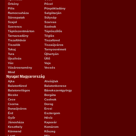
Örkény
Pécel
Pilis
Püspökladány
Ramocsaháza
Salgótarján
Sárospatak
Sülysáp
Szajol
Szarvas
Szerencs
Szolnok
Tápiószentmárton
Tápiószőlős
Tarnazsadány
Téglás
Tiszaföldvár
Tiszafüred
Tiszalök
Tiszaújváros
Tokaj
Tornyosnémeti
Tura
Újhartyán
Újszilvás
Üllő
Vác
Vaja
Vásárosnamény
Vecsés
Mind
Nyugat Magyarország
Ajka
Alsóújlak
Balatonfüred
Balatonkenese
Balatonvilágos
Bánokszentgyörgy
Bicske
Borgáta
Cece
Csolnok
Csorna
Dorog
Dunaújváros
Ercsi
Érd
Esztergom
Győr
Hévíz
Jánosháza
Kapuvár
Keszthely
Komárom
Körmend
Kőszeg
Lenti
Mór