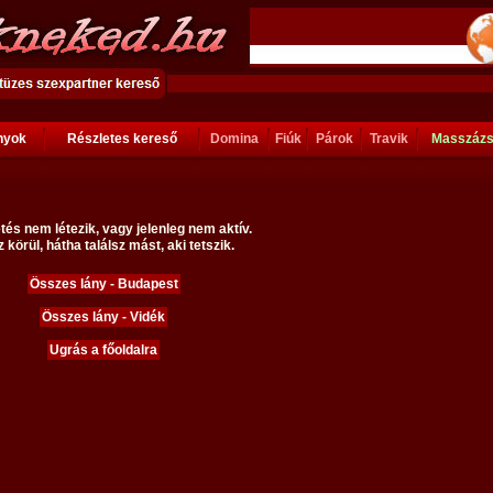
ányok
Részletes kereső
Domina
Fiúk
Párok
Travik
Masszáz
tés nem létezik, vagy jelenleg nem aktív.
 körül, hátha találsz mást, aki tetszik.
Összes lány - Budapest
Összes lány - Vidék
Ugrás a főoldalra