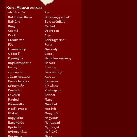
Kelet Magyarország
Abádszalók
Apc
Baktalórántháza
Balassagyarmat
Balkány
Berettyóújfalu
Bugyi
Cegléd
Csemő
Debrecen
Ecséd
Eger
Erdőkertes
Fehérgyarmat
Fót
Furta
Füzesabony
Gesztely
Gödöllő
Gönc
Gyöngyös
Hajdúböszörmény
Hajdúszoboszló
Hatvan
Ibrány
Isaszeg
Jászapáti
Jászberény
Jászfényszaru
Karcag
Kazincbarcika
Kemecse
Kérsemjén
Kisvárda
Kompolt
Kunhegyes
Levelek
Lőrinci
Maglód
Magy
Mátészalka
Mezőhék
Mezőkövesd
Mezőtúr
Miskolc
Mogyoród
Nagykálló
Nagykáta
Nagykőrös
Nyíracsád
Nyírbátor
Nyírbogát
Nyíregyháza
Nyírjákó
Nyírmada
Ócsa