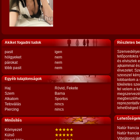
Akiket fogadni tudok
Részletes b
Szenvedélyes 
pasit
igen
tetőpontokra
hölgyeket
nem
és elviszlek 
párokat
nem
ajkaimmal és
több pasit
nem
élvezetet. Sz
szexszel kén
Egyéb tulajdonságok
lobbantom a 
tökéletes sze
Haj
Rövid, Fekete
fel velem a 
Szem
Barna
megszervezé
megbeszélhess
Alkatom
Sportos
reprezentatív
Tetoválás
nincs
lehetőséged l
Piercing
nincs
Lehetőségek,
Minősítés
Natúr francia
Környezet
Natúr francia
Külső
Vibrátoros já