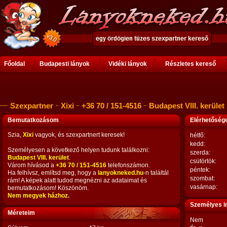
Főoldal
Budapesti lányok
Vidéki lányok
Részletes kereső
Szexpartner
Xixi
+36 70 / 151-4516
Budapest VIII. kerület
Bemutatkozásom
Elérhetősé
Szia,
Xixi
vagyok, és szexpartnert keresek!
hétfő:
kedd:
Személyesen a következő helyen tudunk találkozni:
szerda:
Budapest VIII. kerület
.
csütörtök:
Várom hívásod a
+36 70 / 151-4516
telefonszámon.
péntek:
Ha felhívsz, említsd meg, hogy a
lanyokneked.hu
-n találtál
szombat:
rám! A képek alatt tudod megnézni az adataimat és
vasárnap:
bemutatkozásom! Köszönöm.
Nem megyek házhoz.
Személyes i
Méreteim
Nem