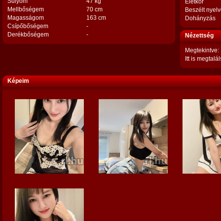
Súlyom
47 kg
Életkor
Mellbőségem
70 cm
Beszélt nyel
Magasságom
163 cm
Dohányzás
Csípőbőségem
-
Derékbőségem
-
Nézettség
Megtekintve:
Itt is megtalál
Képeim