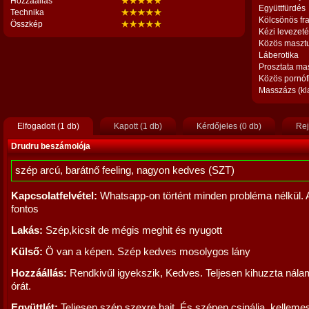
Hozzáállás
Együttfürdés
Technika
Kölcsönös fr
Összkép
Kézi levezet
Közös maszt
Láberotika
Prosztata ma
Közös pornóf
Masszázs (kl
Elfogadott (1 db)
Kapott (1 db)
Kérdőjeles (0 db)
Rej
Drudru beszámolója
szép arcú, barátnő feeling, nagyon kedves (SZT)
Kapcsolatfelvétel:
Whatsapp-on történt minden probléma nélkül. 
fontos
Lakás:
Szép,kicsit de mégis meghit és nyugott
Külső:
Ö van a képen. Szép kedves mosolygos lány
Hozzáállás:
Rendkivűl igyekszik, Kedves. Teljesen kihuzzta nála
órát.
Együttlét:
Teljesen szép szexre hajt. És szépen csinálja, kelleme