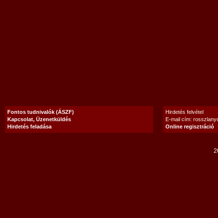
Fontos tudnivalók (ÁSZF)
Hirdetés felvétel
Kapcsolat, Üzenetküldés
E-mail cím: rosszlan
Hirdetés feladása
Online regisztráció
2