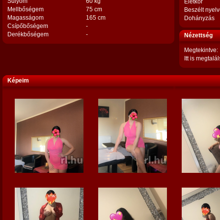
Súlyom
60 kg
Életkor
Mellbőségem
75 cm
Beszélt nyel
Magasságom
165 cm
Dohányzás
Csípőbőségem
-
Derékbőségem
-
Nézettség
Megtekintve:
Itt is megtalál
Képeim