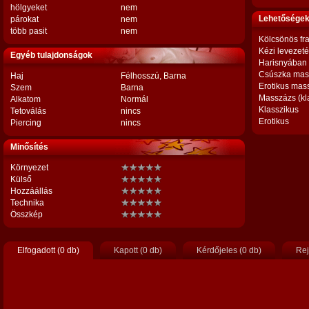
hölgyeket
nem
Lehetőségek,
párokat
nem
több pasit
nem
Kölcsönös fr
Kézi levezet
Egyéb tulajdonságok
Harisnyában
Csúszka mas
Haj
Félhosszú, Barna
Erotikus mas
Szem
Barna
Masszázs (kl
Alkatom
Normál
Klasszikus
Tetoválás
nincs
Erotikus
Piercing
nincs
Minősítés
Környezet
Külső
Hozzáállás
Technika
Összkép
Elfogadott (0 db)
Kapott (0 db)
Kérdőjeles (0 db)
Rej