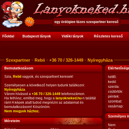
Főoldal
Budapesti lányok
Vidéki lányok
Részletes kereső
Szexpartner
Rebii
+36 70 / 326-1449
Nyíregyháza
Bemutatkozásom
Elérhetősé
Szia,
Rebii
vagyok, és szexpartnert keresek!
hétfő:
kedd:
Személyesen a következő helyen tudunk találkozni:
szerda:
Nyíregyháza
.
csütörtök:
Várom hívásod a
+36 70 / 326-1449
telefonszámon.
péntek:
Ha felhívsz, említsd meg, hogy a
lanyokneked.hu
-n találtál
szombat:
rám! A képek alatt tudod megnézni az adataimat és
vasárnap:
bemutatkozásom! Köszönöm.
Nem megyek házhoz.
Személyes i
Méreteim
Nem