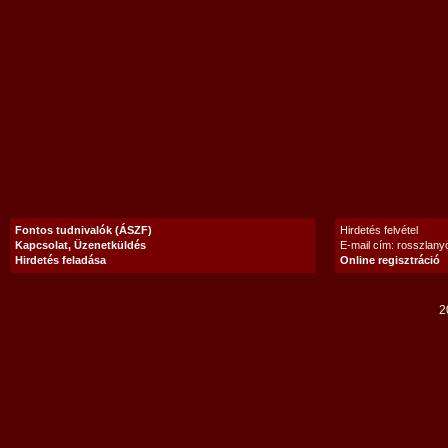
Fontos tudnivalók (ÁSZF)
Hirdetés felvétel
Kapcsolat, Üzenetküldés
E-mail cím: rosszlan
Hirdetés feladása
Online regisztráció
2