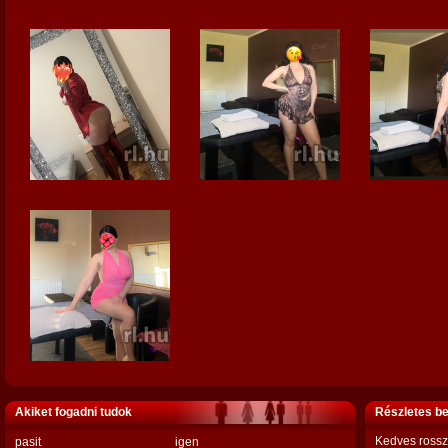
Akiket fogadni tudok
Részletes b
Kedves rosszl
pasit
igen