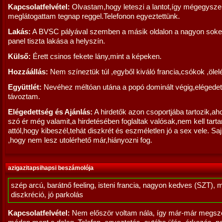
Kapcsolatfelvétel:
Olvastam,hogy leteszi a lantot,így mégegysze
meglátogattam tegnap reggel.Telefonon egyeztettünk.
Lakás:
A BVSC pályával szemben a másik oldalon a nagyon sok
panel tiszta lakása a helyszín.
Külső:
Érett csinos fekete lány,mint a képeken.
Hozzáállás:
Nem színeztük túl ,egyből kiváló francia,csókok ,ölel
Együttlét:
Nevéhez méltóan utána a popó dominált végig,elégedet
távoztam.
Elégedettség és Ajánlás:
A hirdetők azon csoportjába tartozik,aho
szó ér még valamit,a hirdetésében foglaltak valósak,nem kell tarta
attól,hogy kibeszél,tehát diszkrét és eszméletlen jó a sex vele. S
,hogy nem lesz utolérhető már,hiányozni fog.
azigazitapsihapsi beszámolója
szép arcú, barátnő feeling, isteni francia, nagyon kedves (SZT), 
diszkréció, jó parkolás
Kapcsolatfelvétel:
Nem először voltam nála, így már-már megsz