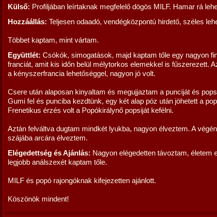
Külső:
Profiljában leírtaknak megfelelő dögös MILF. Hamar rá lehet
Hozzáállás:
Teljesen odaadó, vendégközpontú hirdető, széles leh
Többet kaptam, mint vártam.
Együttlét:
Csókók, simogatások, majd kaptam tőle egy nagyon fin
franciát, amit kis időn belül mélytorkos elemekkel is fűszerezett. 
a kényszerfrancia lehetőséggel, nagyon jó volt.
Csere után alaposan kinyaltam és megujjaztam a punciját és popsij
Gumi fel és punciba kezdtünk, egy két alap póz után jöhetett a pop
Frenetikus érzés volt a Popókirálynő popsiját kefélni.
Aztán felváltva dugtam mindkét lyukba, nagyon élveztem. A végén
szájába arcára élveztem.
Elégedettség és Ajánlás:
Nagyon elégedetten távoztam, életem 
legjobb análszexét kaptam tőle.
MILF és popó rajongóknak kifejezetten ajánlott.
Köszönök mindent!