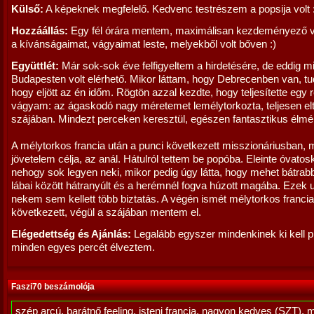
Külső:
A képeknek megfelelő. Kedvenc testrészem a popsija volt 
Hozzáállás:
Egy fél órára mentem, maximálisan kezdeményező vo
a kívánságaimat, vágyaimat leste, melyekből volt bőven :)
Együttlét:
Már sok-sok éve felfigyeltem a hirdetésére, de eddig m
Budapesten volt elérhető. Mikor láttam, hogy Debrecenben van, t
hogy eljött az én időm. Rögtön azzal kezdte, hogy teljesítette egy r
vágyam: az ágaskodó nagy méretemet lemélytorkozta, teljesen elt
szájában. Mindezt perceken keresztül, egészen fantasztikus élmén
A mélytorkos francia után a punci következett misszionáriusban, 
jövetelem célja, az anál. Hátulról tettem be popóba. Eleinte óvato
nehogy sok legyen neki, mikor pedig úgy látta, hogy mehet bátrabb
lábai között hátranyúlt és a herémnél fogva húzott magába. Ezek 
nekem sem kellett több biztatás. A végén ismét mélytorkos francia
következett, végül a szájában mentem el.
Elégedettség és Ajánlás:
Legalább egyszer mindenkinek ki kell p
minden egyes percét élveztem.
Faszi70 beszámolója
szép arcú, barátnő feeling, isteni francia, nagyon kedves (SZT), 