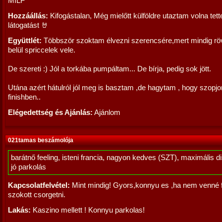
MILF
Hozzáállás:
Kifogástalan, Még mielőtt külföldre utaztam volna tet
látogatást 🤘
Együttlét:
Többször szoktam élvezni szerencsére,mert mindig röv
belül spriccelek vele.
De szereti :) Jól a torkába pumpáltam... De bírja, pedig sok jött.
Utána azért hátulról jól meg is basztam ,de hagytam , hogy szopjo
finishben..
Elégedettség és Ajánlás:
Ajánlom
021tamas beszámolója
barátnő feeling, isteni francia, nagyon kedves (SZT), maximális d
jó parkolás
Kapcsolatfelvétel:
Mint mindig! Gyors,konnyu es ,ha nem venné f
szokott csorgetni.
Lakás:
Kaszino mellett ! Konnyu parkolas!