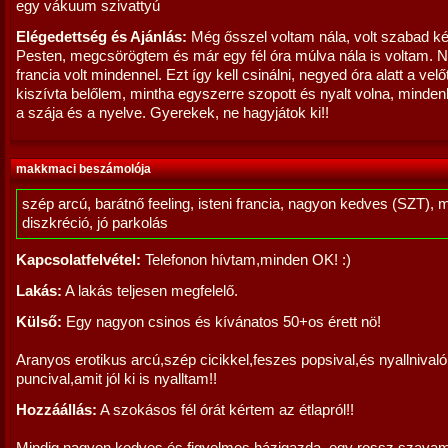
egy vákuum szivattyú
Elégedettség és Ajánlás:
Még ősszel voltam nála, volt szabad k
Pesten, megcsörögtem és már egy fél óra múlva nála is voltam. N
francia volt mindennel. Ezt így kell csinálni, negyed óra alatt a velőt
kiszívta belőlem, mintha egyszerre szopott és nyalt volna, mindenho
a szája és a nyelve. Gyerekek, ne hagyjátok ki!!
makkmaci beszámolója
szép arcú, barátnő feeling, isteni francia, nagyon kedves (SZT), 
diszkréció, jó parkolás
Kapcsolatfelvétel:
Telefonon hívtam,minden OK! :)
Lakás:
A lakás teljesen megfelelő.
Külső:
Egy nagyon csinos és kívánatos 50+os érett nö!
Aranyos erotikus arcú,szép cicikkel,feszes popsival,és nyallnival
puncival,amit jól ki is nyalltam!!
Hozzáállás:
A szokásos fél órát kértem az étlapról!!