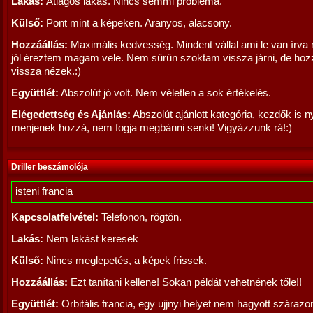
Lakás:
Átlagos lakás. Nincs semmi probléma.
Külső:
Pont mint a képeken. Aranyos, alacsony.
Hozzáállás:
Maximális kedvesség. Mindent vállal ami le van írva 
jól éreztem magam vele. Nem sűrűn szoktam vissza járni, de hozz
vissza nézek.:)
Együttlét:
Abszolút jó volt. Nem véletlen a sok értékelés.
Elégedettség és Ajánlás:
Abszolút ajánlott kategória, kezdők is 
menjenek hozzá, nem fogja megbánni senki! Vigyázzunk rá!:)
Driller beszámolója
isteni francia
Kapcsolatfelvétel:
Telefonon, rögtön.
Lakás:
Nem lakást keresek
Külső:
Nincs meglepetés, a képek frissek.
Hozzáállás:
Ezt tanítani kellene! Sokan példát vehetnének tőle!!
Együttlét:
Orbitális francia, egy ujjnyi helyet nem hagyott szárazo