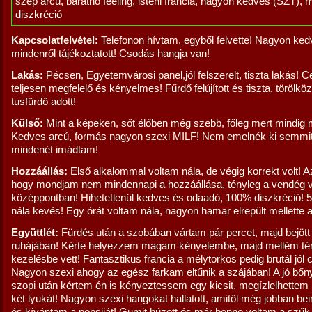
szép arcú, barátnő feeling, isteni francia, nagyon kedves (SZT), 
diszkréció
Kapcsolatfelvétel:
Telefonon hívtam, egyből felvette! Nagyon ke
mindenről tájékoztatott! Csodás hangja van!
Lakás:
Pécsen, Egyetemvárosi panel,jól felszerelt, tiszta lakás! C
teljesen megfelelő és kényelmes! Fűrdő felújított és tiszta, törölkö
tusfűrdő adott!
Külső:
Mint a képeken, sőt élőben még szebb, főleg mert mindig 
Kedves arcú, formás nagyon szexi MILF! Nem emelnék ki semmit
mindenét imádtam!
Hozzáállás:
Első alkalommal voltam nála, de végig korrekt volt! Az
hogy mondjam nem mindennapi a hozzáállása, tényleg a vendég 
középpontban! Hihetetlenül kedves és odaadó, 100% diszkréció! 5 
nála kevés! Egy órát voltam nála, nagyon hamar elrepült mellette a
Együttlét:
Fürdés után a szobában vártam pár percet, majd bejött
ruhájában! Kérte helyezzem magam kényelembe, majd mellém tér
kezelésbe vett! Fantasztikus francia a mélytorkos pedig brutál jól c
Nagyon szexi ahogy az egész farkam eltűnik a szájában! A jó bőn
szopi után kértem én is kényeztessem egy kicsit, megízlelhettem
két lyukát! Nagyon szexi hangokat hallatott, amitől még jobban be