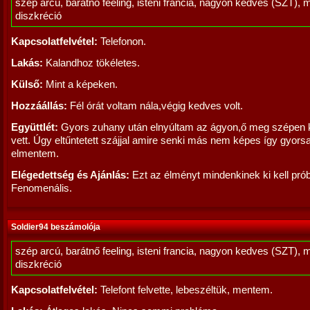
szép arcú, barátnő feeling, isteni francia, nagyon kedves (SZT), 
diszkréció
Kapcsolatfelvétel:
Telefonon.
Lakás:
Kalandhoz tökéletes.
Külső:
Mint a képeken.
Hozzáállás:
Fél órát voltam nála,végig kedves volt.
Együttlét:
Gyors zuhany után elnyúltam az ágyon,ő meg szépen 
vett. Úgy eltűntetett szájjal amire senki más nem képes így gyors
elmentem.
Elégedettség és Ajánlás:
Ezt az élményt mindenkinek ki kell prób
Fenomenális.
Soldier94 beszámolója
szép arcú, barátnő feeling, isteni francia, nagyon kedves (SZT), 
diszkréció
Kapcsolatfelvétel:
Telefont felvette, lebeszéltük, mentem.