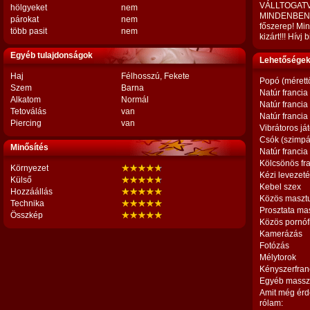
VÁLLTOGAT
hölgyeket
nem
MINDENBEN 
párokat
nem
főszerep! Mi
több pasit
nem
kizárt!!! Hívj
Egyéb tulajdonságok
Lehetőségek,
Haj
Félhosszú, Fekete
Popó (mérett
Szem
Barna
Natúr francia
Alkatom
Normál
Natúr francia
Tetoválás
van
Natúr francia
Piercing
van
Vibrátoros já
Csók (szimpá
Minősítés
Natúr francia
Kölcsönös fr
Környezet
Kézi levezet
Külső
Kebel szex
Hozzáállás
Közös maszt
Technika
Prosztata ma
Összkép
Közös pornóf
Kamerázás
Fotózás
Mélytorok
Kényszerfran
Egyéb massz
Amit még érd
rólam: