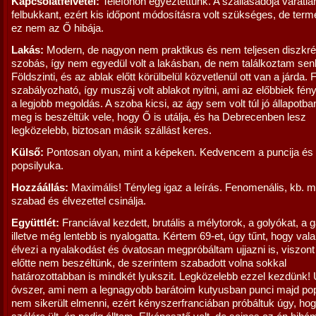
Kapcsolatfelvétel:
Telefonon egyeztettünk. A szállásadója váratla
felbukkant, ezért kis időpont módosításra volt szükséges, de ter
ez nem az Ő hibája.
Lakás:
Modern, de nagyon nem praktikus és nem teljesen diszkré
szobás, így nem egyedül volt a lakásban, de nem találkoztam sen
Földszinti, és az ablak előtt körülbelül közvetlenül ott van a járda.
szabályozható, így muszáj volt ablakot nyitni, ami az előbbiek fé
a legjobb megoldás. A szoba kicsi, az ágy sem volt túl jó állapotba
meg is beszéltük vele, hogy Ő is utálja, és ha Debrecenben lesz
legközelebb, biztosan másik szállást keres.
Külső:
Pontosan olyan, mint a képeken. Kedvencem a puncija és
popsilyuka.
Hozzáállás:
Maximális! Tényleg igaz a leírás. Fenomenális, kb. m
szabad és élvezettel csinálja.
Együttlét:
Franciával kezdett, brutális a mélytorok, a golyókat, a g
illetve még lentebb is nyalogatta. Kértem 69-et, úgy tűnt, hogy va
élvezi a nyalakodást és óvatosan megpróbáltam ujjazni is, viszont 
előtte nem beszéltünk, de szerintem szabadott volna sokkal
határozottabban is mindkét lyukszit. Legközelebb ezzel kezdünk!
óvszer, ami nem a legnagyobb barátoim kutyusban punci majd pop
nem sikerült elmenni, ezért kényszerfranciában próbáltuk úgy, ho