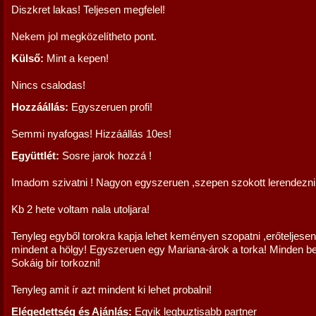
Diszkret lakas! Teljesen megfelel!
Nekem jol megközelítheto pont.
Külső:
Mint a kepen!
Nincs csalodas!
Hozzáállás:
Egyszeruen profi!
Semmi nyafogas! Hizzáállás 10es!
Együttlét:
Sosre jarok hozzá !
Imadom szivatni ! Nagyon egyszeruen ,szepen szokott lerendezni
Kb 2 hete voltam nala utoljara!
Tenyleg egyből torokra kapja lehet keményen szopatni ,erőteljesen
mindent a hölgy! Egyszeruen egy Mariana-árok a torka! Minden be
Sokáig bír torkozni!
Tenyleg amit ír azt mindent ki lehet probalni!
Elégedettség és Ajánlás:
Egyik legbuztisabb partner