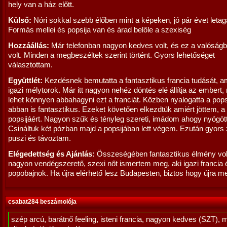
hely van a ház előtt.
Külső:
Nóri sokkal szebb élőben mint a képeken, jó pár évet leta
Formás mellei és popsija van és árad belőle a szexiség
Hozzáállás:
Már telefonban nagyon kedves volt, és ez a valóságb
volt. Minden a megbeszéltek szerint történt. Gyors lehetőséget
választottam.
Együttlét:
Kezdésnek bemutatta a fantasztikus francia tudását, a
igazi mélytorok. Már itt nagyon nehéz döntés elé állítja az embert
lehet könnyen abbahagyni ezt a franciát. Közben nyalogatta a pops
abban is fantasztikus. Ezeket követően elkezdtük amiért jöttem, a
popsijáért. Nagyon szűk és tényleg szereti, imádom ahogy nyögöt
Csináltuk két pózban majd a popsijában lett végem. Ezután gyors
puszi és távoztam.
Elégedettség és Ajánlás:
Összeségében fantasztikus élmény vol
nagyon vendégszerető, szexi nőt ismertem meg, aki igazi francia 
popobajnok. Ha újra elérhető lesz Budapesten, biztos hogy újra m
csabat284 beszámolója
szép arcú, barátnő feeling, isteni francia, nagyon kedves (SZT), 