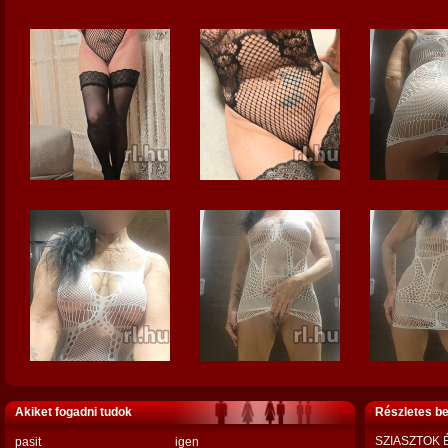
Akiket fogadni tudok
Részletes b
SZIASZTOK 
pasit
igen