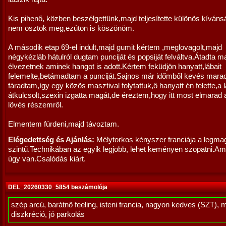
Kis pihenő, közben beszélgettünk,majd teljesítette különös kíván
nem osztok meg,ezúton is köszönöm.
A második etap 69-el indult,majd gumit kértem ,meglovagolt,majd
négykézláb hátulról dugtam punciját és popsiját felváltva.Átadta m
élvezetnek aminek hangot is adott.Kértem feküdjön hanyatt,lábait
felemelte,betámadtam a punciját.Sajnos már időmből kevés maradt
fáradtam,így egy közös masztival folytattuk,ő hanyatt én felette,a 
átkulcsolt,szexin izgatta magát,de éreztem,hogy itt most elmarad
lövés részemről.
Elmentem fürdeni,majd távoztam.
Elégedettség és Ajánlás:
Mélytorkos kényszer franciája a legm
szintű.Technikában az egyik legjobb, lehet keményen szopatni.Ami
úgy van.Csalódás kiárt.
DEL_20260330_5854 beszámolója
szép arcú, barátnő feeling, isteni francia, nagyon kedves (SZT), 
diszkréció, jó parkolás