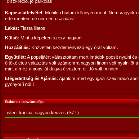
diszkréció, jó parkolás
Kapcsolatfelvétel:
Mobilon hívtam könnyen ment. Nem vagyok eg
érte mentem de nem ért csalódás!
Lakás:
Tiszta illatos
Külső:
Mint a képeken szexy nagyon!
Hozzáállás:
Közvetlen kezdeményező egy órát voltam.
Együttlét:
A popsijáért választottam mert imádok popsit nyalni és 
ő tökéletes választás volt számomra nagyon finom volt nyalni őt a
mint a méz a popsiját dugva élveztem el. Jó volt minden
Elégedettség és Ajánlás:
Ajánlom mert egy igazi szeximádó ápol
gyönyörű nő!!!
Gabensz beszámolója
isteni francia, nagyon kedves (SZT)