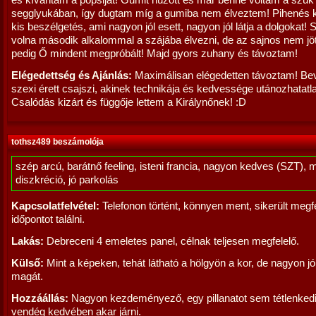
és kívántam a popsiját! Gumit húzott és már benne voltam a szűk
segglyukában, így dugtam míg a gumiba nem élveztem! Pihenés 
kis beszélgetés, ami nagyon jól esett, nagyon jól látja a dolgokat!
volna második alkalommal a szájába élvezni, de az sajnos nem jöt
pedig Ő mindent megpróbált! Majd gyors zuhany és távoztam!
Elégedettség és Ajánlás:
Maximálisan elégedetten távoztam! Bev
szexi érett csajszi, akinek technikája és kedvessége utánozhatatl
Csalódás kizárt és függője lettem a Királynőnek! :D
tothsz489 beszámolója
szép arcú, barátnő feeling, isteni francia, nagyon kedves (SZT), 
diszkréció, jó parkolás
Kapcsolatfelvétel:
Telefonon történt, könnyen ment, sikerült megf
időpontot találni.
Lakás:
Debreceni 4 emeletes panel, célnak teljesen megfelelő.
Külső:
Mint a képeken, tehát látható a hölgyön a kor, de nagyon jól
magát.
Hozzáállás:
Nagyon kezdeményező, egy pillanatot sem tétlenkedi
vendég kedvében akar járni.