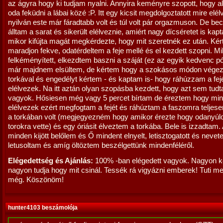
az ágyra hogy ki tudjam nyalni. Annyira keményre szopott, hogy al
oda feküdni a lábai közé :P. Itt egy kicsit megdolgoztatott mire elél
nyilván este már fáradtabb volt és túl volt pár orgazmuson. De bec
álltam a sarat és sikerült elélveznie, amiért nagy dícséretet is kap
mikor kifújta magát megkérdezte, hogy mit szeretnék ez után. Ké
maradjon fekve, odatérdeltem a feje mellé és el kezdett szopni. Mi
felkéményített, elkezdtem baszni a száját (ez az egyik kedvenc pó
már majdnem elsültem, de kértem hogy a szokásos módon végez
torkával és engedélyt kértem - és kaptam is- hogy ráhúzzam a fej
elélvezek. Na itt aztán olyan szopásba kezdett, hogy azt sem tud
vagyok. Hősiesen még vagy 5 percet bírtam de éreztem hogy min
elélvezek ezért megfogtam a fejét és ráhúztam a faszomra teljese
a torkában volt (megjegyezném hogy amikor érezte hogy odanyúl
torokra vette) és egy óriásit élveztem a torkába. Bele is izzadtam.
minden kijött belőlem és Ő mindent elnyelt, letisztogatott és nevete
letusoltam és amíg öltöztem beszélgettünk mindenféléről.
Elégedettség és Ajánlás:
100% -ban elégedett vagyok. Nagyon k
nagyon tudja hogy mit csinál. Tessék rá vigyázni emberek! Tuti m
még. Köszönöm!
hunter4103 beszámolója