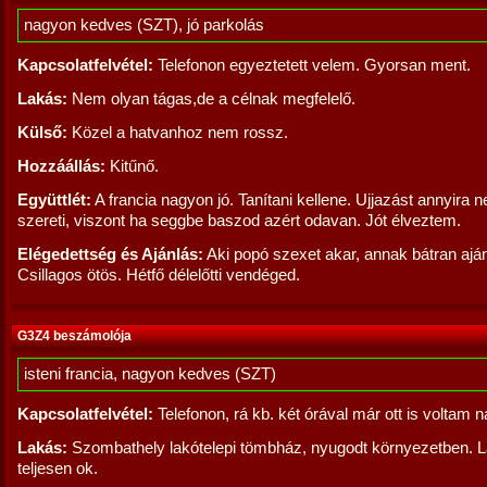
nagyon kedves (SZT), jó parkolás
Kapcsolatfelvétel:
Telefonon egyeztetett velem. Gyorsan ment.
Lakás:
Nem olyan tágas,de a célnak megfelelő.
Külső:
Közel a hatvanhoz nem rossz.
Hozzáállás:
Kitűnő.
Együttlét:
A francia nagyon jó. Tanítani kellene. Ujjazást annyira 
szereti, viszont ha seggbe baszod azért odavan. Jót élveztem.
Elégedettség és Ajánlás:
Aki popó szexet akar, annak bátran ajá
Csillagos ötös. Hétfő délelőtti vendéged.
G3Z4 beszámolója
isteni francia, nagyon kedves (SZT)
Kapcsolatfelvétel:
Telefonon, rá kb. két órával már ott is voltam n
Lakás:
Szombathely lakótelepi tömbház, nyugodt környezetben. 
teljesen ok.