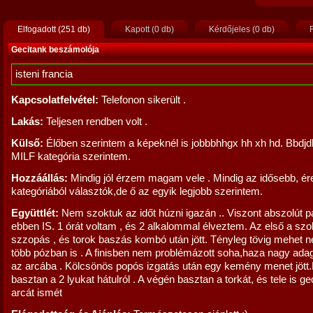
Elfogadott (251 db)
Kapott (0 db)
Kérdőjeles (0 db)
R
Gecitank beszámolója
isteni francia
Kapcsolatfelvétel:
Telefonon sikerült .
Lakás:
Teljesen rendben volt .
Külső:
Élőben szerintem a képeknél is jobbbhhgx hh xh hd. Bbdjd
MILF kategória szerintem.
Hozzáállás:
Mindig jól érzem magam vele . Mindig az idősebb, ér
kategóriából választók,de ő az egyik legjobb szerintem.
Együttlét:
Nem szoktuk az időt húzni igazán .. Viszont abszolút p
ebben IS. 1 órát voltam , és 2 alkalommal élveztem. Az első a sz
szzopás , és torok baszás kombó után jött. Tényleg tövig mehet n
több pózban is . A finisben nem problémázott soha,haza nagy adag
az arcába . Kölcsönös popós izgatás után egy kemény menet jött.
basztan a 2 lyukat hátulról . A végén basztan a torkát, és tele is g
arcát ismét