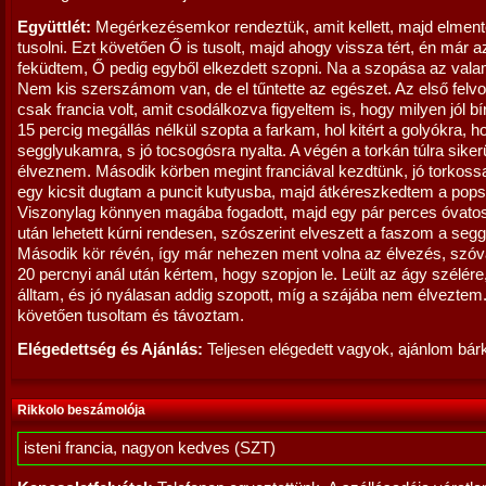
Együttlét:
Megérkezésemkor rendeztük, amit kellett, majd elmen
tusolni. Ezt követően Ő is tusolt, majd ahogy vissza tért, én már 
feküdtem, Ő pedig egyből elkezdett szopni. Na a szopása az vala
Nem kis szerszámom van, de el tűntette az egészet. Az első felv
csak francia volt, amit csodálkozva figyeltem is, hogy milyen jól b
15 percig megállás nélkül szopta a farkam, hol kitért a golyókra, ho
segglyukamra, s jó tocsogósra nyalta. A végén a torkán túlra sikerü
élveznem. Második körben megint franciával kezdtünk, jó torkossa
egy kicsit dugtam a puncit kutyusba, majd átkéreszkedtem a pops
Viszonylag könnyen magába fogadott, majd egy pár perces óvato
után lehetett kúrni rendesen, szószerint elveszett a faszom a seg
Második kör révén, így már nehezen ment volna az élvezés, szóva
20 percnyi anál után kértem, hogy szopjon le. Leült az ágy szélére,
álltam, és jó nyálasan addig szopott, míg a szájába nem élveztem
követően tusoltam és távoztam.
Elégedettség és Ajánlás:
Teljesen elégedett vagyok, ajánlom bár
Rikkolo beszámolója
isteni francia, nagyon kedves (SZT)