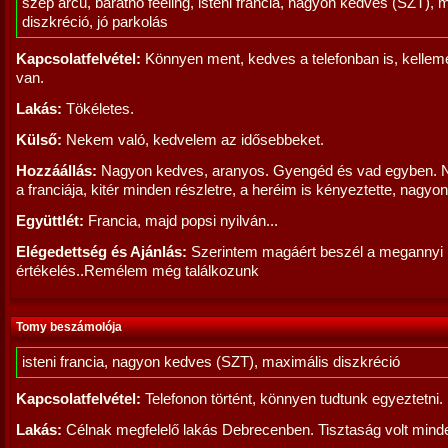
szép arcú, barátnő feeling, isteni francia, nagyon kedves (SZT), 
diszkréció, jó parkolás
Kapcsolatfelvétel:
Könnyen ment, kedves a telefonban is, kellem
van.
Lakás:
Tökéletes.
Külső:
Nekem való, kedvelem az idősebbeket.
Hozzáállás:
Nagyon kedves, aranyos. Gyengéd és vad egyben. 
a franciája, kitér minden részletre, a heréim is kényeztette, nagyon 
Együttlét:
Francia, majd popsi nyilván...
Elégedettség és Ajánlás:
Szerintem magáért beszél a megannyi p
értékelés..Remélem még találkozunk
Tomy beszámolója
isteni francia, nagyon kedves (SZT), maximális diszkréció
Kapcsolatfelvétel:
Telefonon történt, könnyen tudtunk egyeztetni.
Lakás:
Célnak megfelelő lakás Debrecenben. Tisztaság volt mind