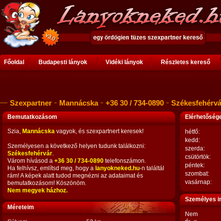
Főoldal
Budapesti lányok
Vidéki lányok
Részletes kereső
Szexpartner
Mannácska
+36 30 / 734-0890
Székesfehérvá
Bemutatkozásom
Elérhetősé
Szia,
Mannácska
vagyok, és szexpartnert keresek!
hétfő:
kedd:
Személyesen a következő helyen tudunk találkozni:
szerda:
Székesfehérvár
.
csütörtök:
Várom hívásod a
+36 30 / 734-0890
telefonszámon.
péntek:
Ha felhívsz, említsd meg, hogy a
lanyokneked.hu
-n találtál
szombat:
rám! A képek alatt tudod megnézni az adataimat és
vasárnap:
bemutatkozásom! Köszönöm.
Nem megyek házhoz.
Személyes i
Méreteim
Nem