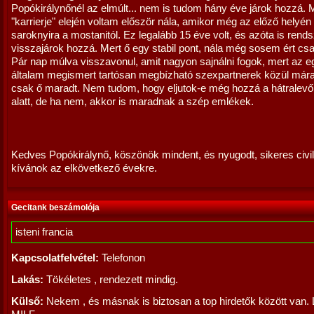
Popókirálynőnél az elmúlt... nem is tudom hány éve járok hozzá. 
"karrierje" elején voltam először nála, amikor még az előző helyén 
saroknyira a mostanitól. Ez legalább 15 éve volt, és azóta is rend
visszajárok hozzá. Mert ő egy stabil pont, nála még sosem ért cs
Pár nap múlva visszavonul, amit nagyon sajnálni fogok, mert az 
általam megismert tartósan megbízható szexpartnerek közül már
csak ő maradt. Nem tudom, hogy eljutok-e még hozzá a hátralevő
alatt, de ha nem, akkor is maradnak a szép emlékek.
Kedves Popókirálynő, köszönök mindent, és nyugodt, sikeres civil 
kívánok az elkövetkező évekre.
Gecitank beszámolója
isteni francia
Kapcsolatfelvétel:
Telefonon
Lakás:
Tökéletes , rendezett mindig.
Külső:
Nekem , és másnak is biztosan a top hirdetők között van.