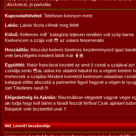
diszkréció, jó parkolás
Kapcsolatfelvétel:
Telefonon könnyen ment
Lakás:
Lakás tiszta célnak meg felelt
Külső:
Kellemes milf ' kategória teljesen rendben volt szép barna
Kedvencem a szája volt 😳 az valami fenomenális
Hozzáállás:
Abszulut kedves türelmes kezdeményező igazi barátnő
vele beszélgetni mindent látott már 🤷🏽
Együttlét:
Natúr franciával kezdett az amit ő csinál a szájával az
csinálja senki 😳🙏 utána kis oldalról hátulról és a végére kértem 
mehessek a szájába Mindent korrektül kedvesen odaadóan csinál 
kalappal előtte abszolút a partnerére figyel hagyott a végén le ny
siet Tökéletes randi !!!
Elégedettség és Ajánlás:
Maximálisan elégedett vagyok végre eg
aki tudja hogy kell bánni a fáradt feszült férfival Csak ajánlani tud
Bánjatok vele tisztelettel urak !!
Milf_Lover87 beszámolója