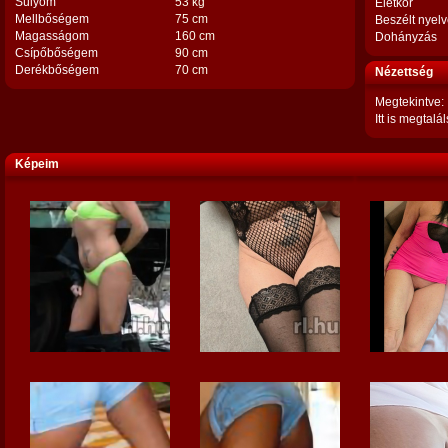
Súlyom
53 kg
Életkor
Mellbőségem
75 cm
Beszélt nyel
Magasságom
160 cm
Dohányzás
Csípőbőségem
90 cm
Derékbőségem
70 cm
Nézettség
Megtekintve:
Itt is megtalál
Képeim