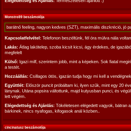
Elégedettség és Ajánlás:
Természetesen ajánlott :)
Monstre89 beszámolója
barátnő feeling, nagyon kedves (SZT), maximális diszkréció, jó p
Kapcsolatfelvétel:
Telefonon beszéltünk, fél óra múlva nála volta
Lakás:
Átlag lakótelep, szoba kicsit kicsi, ágy érdekes, de igazábó
megfelelt
Külső:
Igazi milf, szerintem jobb, mint a képeken. Sok fiatal megir
a testét.
Hozzáállás:
Csillagos ötös, igazán tudja hogy mi kell a vendégnek
Együttlét:
Először puncit próbáltam ki, ilyen szűk, mint egy 20 éve
lánynak. Utána popsira váltottunk, majd kutyusban punci, és végü
lett végém.
Elégedettség és Ajánlás:
Tökéletesen elégedett vagyok, bátran 
bárkinek, nincs nyafogas, kifogasok anál közben..
cincinatusz beszámolója