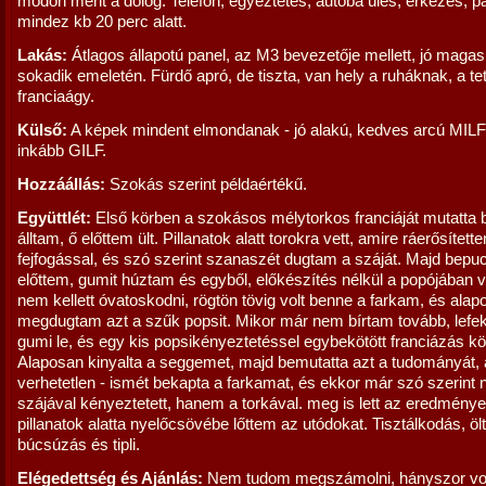
módon ment a dolog. Telefon, egyeztetés, autóba ülés, érkezés, pa
mindez kb 20 perc alatt.
Lakás:
Átlagos állapotú panel, az M3 bevezetője mellett, jó maga
sokadik emeletén. Fürdő apró, de tiszta, van hely a ruháknak, a te
franciaágy.
Külső:
A képek mindent elmondanak - jó alakú, kedves arcú MIL
inkább GILF.
Hozzáállás:
Szokás szerint példaértékű.
Együttlét:
Első körben a szokásos mélytorkos franciáját mutatta 
álltam, ő előttem ült. Pillanatok alatt torokra vett, amire ráerősítet
fejfogással, és szó szerint szanaszét dugtam a száját. Majd bepuc
előttem, gumit húztam és egyből, előkészítés nélkül a popójában 
nem kellett óvatoskodni, rögtön tövig volt benne a farkam, és alap
megdugtam azt a szűk popsit. Mikor már nem bírtam tovább, lefe
gumi le, és egy kis popsikényeztetéssel egybekötött franciázás kö
Alaposan kinyalta a seggemet, majd bemutatta azt a tudományát,
verhetetlen - ismét bekapta a farkamat, és ekkor már szó szerint
szájával kényeztetett, hanem a torkával. meg is lett az eredménye
pillanatok alatta nyelőcsövébe lőttem az utódokat. Tisztálkodás, ö
búcsúzás és tipli.
Elégedettség és Ajánlás:
Nem tudom megszámolni, hányszor vo