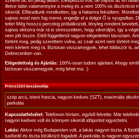
szélére ült, én pedig álltam. Elképesztő volt, de sajnos az én hibá
illetve talán valamennyire a meleg és a nem 100%-os diszkréció 
sikerült. Elfáradtunk mindketten, így a hátamra feküdtem. Mondta
sajnos most nem fog menni, engedje el a dolgot Ő is nyugodtan. 
tette! Még hosszú percekig próbálkozott, tényleg mindent bevetett
sajnos ekkorra már rá is stresszeltem, hogy sikerüljön, így a vég
nem jött össze. Ettől függetlenül nagyon elégedetten távoztam. A
történt meg, pedig szerettem volna, az csak azért nem történt me
nem kértem meg rá. Biztosan visszamegyek, lehet többször is, a
Debrecenben van.
Elégedettség és Ajánlás:
100%-osan tudom ajánlani. Ahogy említ
biztosan visszamegyek, még lehet ma. :)
Prince1024 beszámolója
szép arcú, isteni francia, nagyon kedves (SZT), maximális diszkré
parkolás
Kapcsolatfelvétel:
Telefonon hívtam, egyből felvette. Már telefon
nagyon kedves volt és könnyen sikerült időpontot egyeztetni.
Lakás:
Akkor még Budapesten volt, a lakás nagyon tiszta. A fürd
tusfürdő és tiszta törülköző fogadott. A parkolás is nagyon egysze