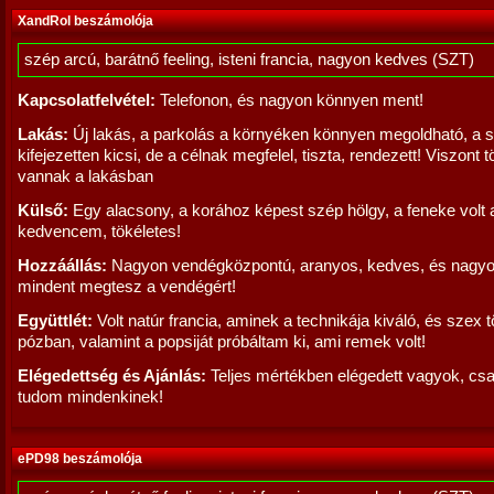
XandRol beszámolója
szép arcú, barátnő feeling, isteni francia, nagyon kedves (SZT)
Kapcsolatfelvétel:
Telefonon, és nagyon könnyen ment!
Lakás:
Új lakás, a parkolás a környéken könnyen megoldható, a 
kifejezetten kicsi, de a célnak megfelel, tiszta, rendezett! Viszont 
vannak a lakásban
Külső:
Egy alacsony, a korához képest szép hölgy, a feneke volt 
kedvencem, tökéletes!
Hozzáállás:
Nagyon vendégközpontú, aranyos, kedves, és nagyo
mindent megtesz a vendégért!
Együttlét:
Volt natúr francia, aminek a technikája kiváló, és szex 
pózban, valamint a popsiját próbáltam ki, ami remek volt!
Elégedettség és Ajánlás:
Teljes mértékben elégedett vagyok, csa
tudom mindenkinek!
ePD98 beszámolója