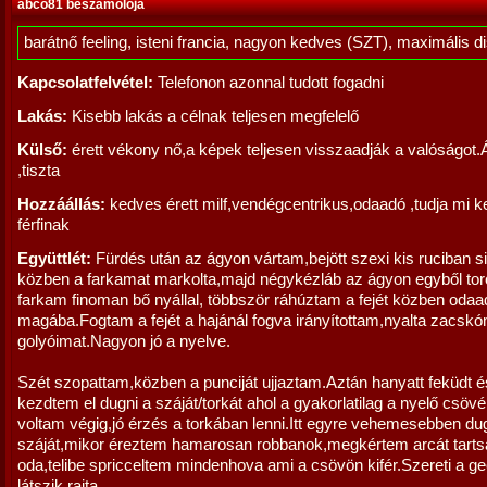
abco81 beszámolója
barátnő feeling, isteni francia, nagyon kedves (SZT), maximális d
Kapcsolatfelvétel:
Telefonon azonnal tudott fogadni
Lakás:
Kisebb lakás a célnak teljesen megfelelő
Külső:
érett vékony nő,a képek teljesen visszaadják a valóságot.
,tiszta
Hozzáállás:
kedves érett milf,vendégcentrikus,odaadó ,tudja mi ke
férfinak
Együttlét:
Fürdés után az ágyon vártam,bejött szexi kis ruciban 
közben a farkamat markolta,majd négykézláb az ágyon egyből tor
farkam finoman bő nyállal, többször ráhúztam a fejét közben odaa
magába.Fogtam a fejét a hajánál fogva irányítottam,nyalta zacskó
golyóimat.Nagyon jó a nyelve.
Szét szopattam,közben a punciját ujjaztam.Aztán hanyatt feküdt é
kezdtem el dugni a száját/torkát ahol a gyakorlatilag a nyelő csöv
voltam végig,jó érzés a torkában lenni.Itt egyre vehemesebben d
száját,mikor éreztem hamarosan robbanok,megkértem arcát tarts
oda,telibe spricceltem mindenhova ami a csövön kifér.Szereti a ge
látszik rajta.