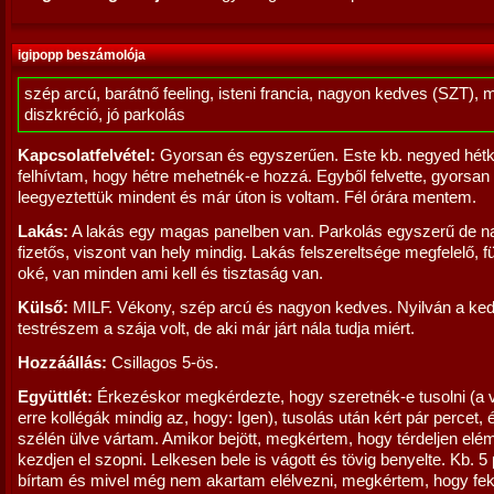
igipopp beszámolója
szép arcú, barátnő feeling, isteni francia, nagyon kedves (SZT), 
diszkréció, jó parkolás
Kapcsolatfelvétel:
Gyorsan és egyszerűen. Este kb. negyed hétk
felhívtam, hogy hétre mehetnék-e hozzá. Egyből felvette, gyorsan
leegyeztettük mindent és már úton is voltam. Fél órára mentem.
Lakás:
A lakás egy magas panelben van. Parkolás egyszerű de 
fizetős, viszont van hely mindig. Lakás felszereltsége megfelelő, fü
oké, van minden ami kell és tisztaság van.
Külső:
MILF. Vékony, szép arcú és nagyon kedves. Nyilván a ke
testrészem a szája volt, de aki már járt nála tudja miért.
Hozzáállás:
Csillagos 5-ös.
Együttlét:
Érkezéskor megkérdezte, hogy szeretnék-e tusolni (a 
erre kollégák mindig az, hogy: Igen), tusolás után kért pár percet,
szélén ülve vártam. Amikor bejött, megkértem, hogy térdeljen elé
kezdjen el szopni. Lelkesen bele is vágott és tövig benyelte. Kb. 5 
bírtam és mivel még nem akartam elélvezni, megkértem, hogy fek