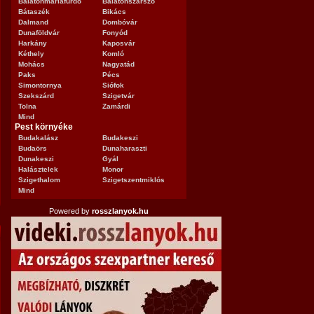
Balatonmáriafürdő
Balatonszárszó
Bátaszék
Bikács
Dalmand
Dombóvár
Dunaföldvár
Fonyód
Harkány
Kaposvár
Kéthely
Komló
Mohács
Nagyatád
Paks
Pécs
Simontornya
Siófok
Szekszárd
Szigetvár
Tolna
Zamárdi
Mind
Pest környéke
Budakalász
Budakeszi
Budaörs
Dunaharaszti
Dunakeszi
Gyál
Halásztelek
Monor
Szigethalom
Szigetszentmiklós
Mind
Powered by
rosszlanyok.hu