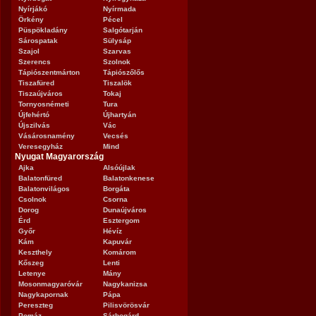
Nyírjákó
Nyírmada
Örkény
Pécel
Püspökladány
Salgótarján
Sárospatak
Sülysáp
Szajol
Szarvas
Szerencs
Szolnok
Tápiószentmárton
Tápiószőlős
Tiszafüred
Tiszalök
Tiszaújváros
Tokaj
Tornyosnémeti
Tura
Újfehértó
Újhartyán
Újszilvás
Vác
Vásárosnamény
Vecsés
Veresegyház
Mind
Nyugat Magyarország
Ajka
Alsóújlak
Balatonfüred
Balatonkenese
Balatonvilágos
Borgáta
Csolnok
Csorna
Dorog
Dunaújváros
Érd
Esztergom
Győr
Hévíz
Kám
Kapuvár
Keszthely
Komárom
Kőszeg
Lenti
Letenye
Mány
Mosonmagyaróvár
Nagykanizsa
Nagykapornak
Pápa
Pereszteg
Pilisvörösvár
Pomáz
Sárbogárd