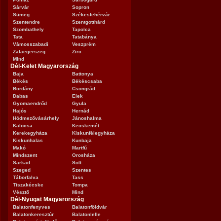
Sárvár
Sopron
Sümeg
Székesfehérvár
Szentendre
Szentgotthárd
Szombathely
Tapolca
Tata
Tatabánya
Vámosszabadi
Veszprém
Zalaegerszeg
Zirc
Mind
Dél-Kelet Magyarország
Baja
Battonya
Békés
Békéscsaba
Bordány
Csongrád
Dabas
Elek
Gyomaendrőd
Gyula
Hajós
Hernád
Hódmezővásárhely
Jánoshalma
Kalocsa
Kecskemét
Kerekegyháza
Kiskunfélegyháza
Kiskunhalas
Kunbaja
Makó
Martfű
Mindszent
Orosháza
Sarkad
Solt
Szeged
Szentes
Táborfalva
Tass
Tiszakécske
Tompa
Vésztő
Mind
Dél-Nyugat Magyarország
Balatonfenyves
Balatonföldvár
Balatonkeresztúr
Balatonlelle