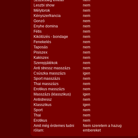
Szüzesség elvétel
nem
Leszbi show
nem
Mélytorok
nem
Kényszerfrancia
nem
Gonzó
nem
Enyhe domina
nem
Fétis
nem
Kikötözés - bondage
nem
Fenekelés
nem
Taposás
nem
Pisiszex
nem
Kakiszex
nem
Szerepjátékok
nem
Anti stressz masszázs
nem
Csúszka masszázs
igen
Sport masszázs
nem
Thai masszázs
nem
Erotikus masszázs
nem
Masszázs (klasszikus)
igen
Antistressz
nem
Klasszikus
igen
Sport
nem
Thai
nem
Erotikus
nem
Amit még érdemes tudni
Nem szeretem a hazug
rólam:
embereket