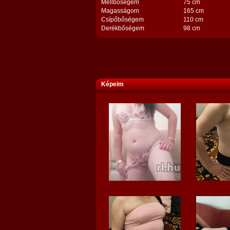
Mellbőségem
75 cm
Magasságom
165 cm
Csípőbőségem
110 cm
Derékbőségem
98 cm
Képeim