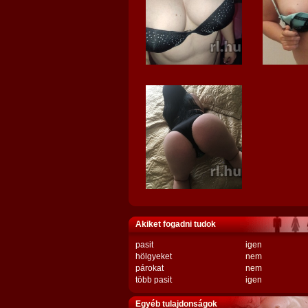
Akiket fogadni tudok
pasit
igen
hölgyeket
nem
párokat
nem
több pasit
igen
Egyéb tulajdonságok