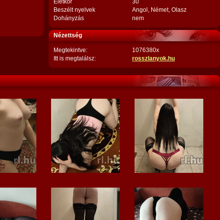
Életkor
30
Beszélt nyelvek
Angol, Német, Olasz
Dohányzás
nem
Nézettség
Megtekintve:
1076380x
Itt is megtalálsz:
rosszlanyok.hu