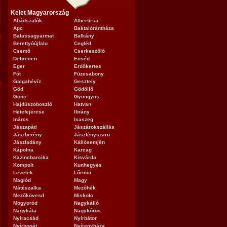
Kelet Magyarország
Abádszalók
Albertirsa
Apc
Baktalórántháza
Balassagyarmat
Balkány
Berettyóújfalu
Cegléd
Csemő
Cserkeszőlő
Debrecen
Ecséd
Eger
Erdőkertes
Fót
Füzesabony
Galgahévíz
Gesztely
Göd
Gödöllő
Gönc
Gyöngyös
Hajdúszoboszló
Hatvan
Hetefejércse
Ibrány
Inárcs
Isaszeg
Jászapáti
Jászárokszállás
Jászberény
Jászfényszaru
Jászladány
Kállósemjén
Kápolna
Karcag
Kazincbarcika
Kisvárda
Kompolt
Kunhegyes
Levelek
Lőrinci
Maglód
Magy
Mátészalka
Mezőhék
Mezőkövesd
Miskolc
Mogyoród
Nagykálló
Nagykáta
Nagykőrös
Nyíracsád
Nyírbátor
Nyírbogát
Nyíregyháza