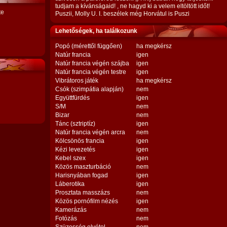
tudjam a kívánságaid! , ne hagyd ki a velem eltöltött időt!
te
Puszii, Molly U. I. beszélek még Horvátul is Puszi
Lehetőségek, ha találkozunk
Popó (mérettől függően)
ha megkérsz
Natúr francia
igen
Natúr francia végén szájba
igen
Natúr francia végén testre
igen
Vibrátoros játék
ha megkérsz
Csók (szimpátia alapján)
nem
Együttfürdés
igen
S/M
nem
Bizar
nem
Tánc (sztriptíz)
igen
Natúr francia végén arcra
nem
Kölcsönös francia
igen
Kézi levezetés
igen
Kebel szex
igen
Közös maszturbáció
nem
Harisnyában fogad
igen
Láberotika
igen
Prosztata masszázs
nem
Közös pornófilm nézés
igen
Kamerázás
nem
Fotózás
nem