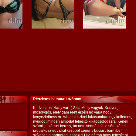
Részletes bemutatkozásom
Kedves rosszlány vár! :) Szia Molly vagyok. Kedves,
mosolygós, életvidám érett érzéki nő várja hogy
kényeztethessen. Várlak diszkrét lakásomban egy kellemes,
nyugodt minden álmodat teljesítő kikapcsolódásra. Kérlek
számkijelzéssel keress, ha nem venném fel elsőre kérlek
próbálkozz egy picit később! Legény búcsú , bármiben
szívesen a partnered leszek! ;) Hivj bátran hogy teljesíteni