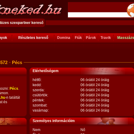
ányok
Részletes kereső
Domina
Fiúk
Párok
Travik
Masszáz
4572
Pécs
Elérhetőségem
hétfő:
06 órától 24 óráig
kedd:
06 órától 24 óráig
kozni:
Pécs
.
szerda:
06 órától 24 óráig
ámon.
csütörtök:
06 órától 24 óráig
.hu
-n találtál
péntek:
06 órától 24 óráig
at és
szombat:
06 órától 24 óráig
vasárnap:
06 órától 24 óráig
Személyes információim
Nem
Nő