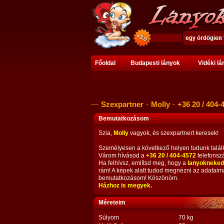
Főoldal
Budapesti lányok
Vidéki l
Szexpartner
Molly
+36 20 / 404-
Bemutatkozásom
Szia,
Molly
vagyok, és szexpartnert keresek!
Személyesen a következő helyen tudunk talál
Várom hívásod a
+36 20 / 404-4572
telefonsz
Ha felhívsz, említsd meg, hogy a
lanyokneked
rám! A képek alatt tudod megnézni az adataim
bemutatkozásom! Köszönöm.
Házhoz is megyek.
Méreteim
Súlyom
70 kg