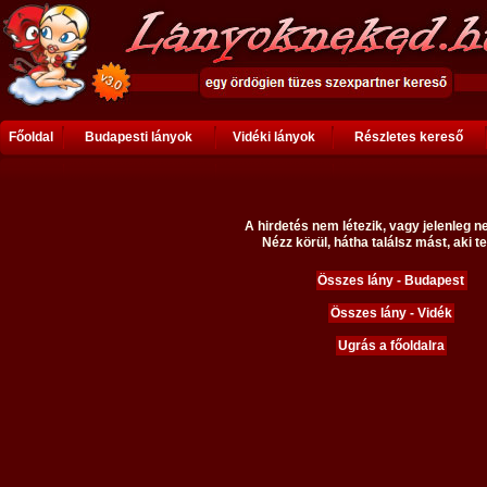
Főoldal
Budapesti lányok
Vidéki lányok
Részletes kereső
A hirdetés nem létezik, vagy jelenleg n
Nézz körül, hátha találsz mást, aki te
Összes lány - Budapest
Összes lány - Vidék
Ugrás a főoldalra