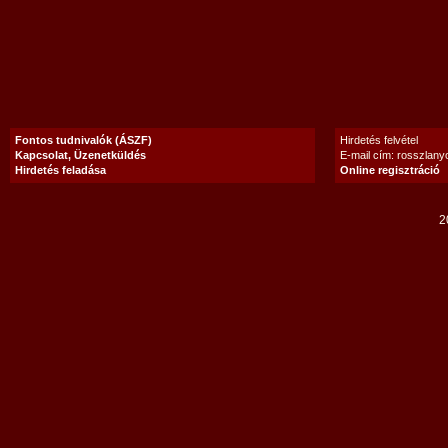
Fontos tudnivalók (ÁSZF)
Hirdetés felvétel
Kapcsolat, Üzenetküldés
E-mail cím: rosszlan
Hirdetés feladása
Online regisztráció
2