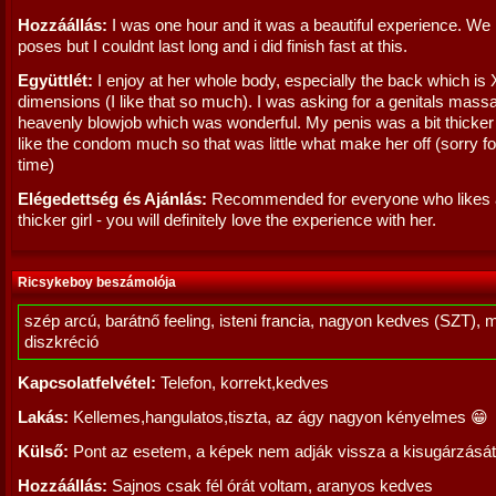
Hozzáállás:
I was one hour and it was a beautiful experience. We
poses but I couldnt last long and i did finish fast at this.
Együttlét:
I enjoy at her whole body, especially the back which is
dimensions (I like that so much). I was asking for a genitals mass
heavenly blowjob which was wonderful. My penis was a bit thicker
like the condom much so that was little what make her off (sorry fo
time)
Elégedettség és Ajánlás:
Recommended for everyone who likes a
thicker girl - you will definitely love the experience with her.
Ricsykeboy beszámolója
szép arcú, barátnő feeling, isteni francia, nagyon kedves (SZT), 
diszkréció
Kapcsolatfelvétel:
Telefon, korrekt,kedves
Lakás:
Kellemes,hangulatos,tiszta, az ágy nagyon kényelmes 😁
Külső:
Pont az esetem, a képek nem adják vissza a kisugárzását
Hozzáállás:
Sajnos csak fél órát voltam, aranyos kedves