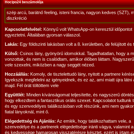
Hocipo24 beszámolója
szép arcú, barátnő feeling, isteni francia, nagyon kedves (SZT), 
diszkréció
Kapcsolatfelvétel:
Könnyű volt WhatsApp-on keresztül időpontot
egyeztetni. Általában gyorsan válaszol.
Lakás:
Egy földszinti lakásban volt a 8. kerületben, de felújított és t
Külső:
Csinos lány, gyönyörű idomokkal. Tagadhatatlan, hogy a me
vonzottak, és nem is csalódtam, amikor élőben láttam. Nagyszerű
vele szexelni, miközben a nagy seggét nézed.
Hozzáállás:
Komoly, de tisztelettudó lány, nyitott a partnere kérése
Igyekszik megfelelni az igényeidnek, és ez az, ami miatt újra látni
majd. Fél órát töltöttem vele
Együttlét:
Minden kívánságomat teljesítette, és nagyszerű döntés 
hogy elkezdtem a fantasztikus orális szexet. Kapcsolatot tudtunk 
és egy szenvedélyes találkozásban volt részünk, ami nem gyakori
fiatal lányoknál, mint ő.
Elégedettség és Ajánlás:
Az emlék, hogy találkozhattam vele, a
szenvedélye és a partnerek elégedettsége iránti vágya, valamint a 
és kedvessége hamarosan visszatérésre késztet, ezért is írtam e