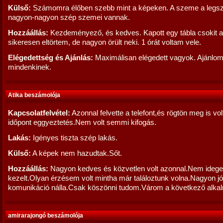
Külső:
Számomra élőben szebb mint a képeken. A szeme a legs
nagyon-nagyon szép szemei vannak.
Hozzáállás:
Kezdeményező, és kedves. Kapott egy tábla csokit a
sikeresen eltörtem, de nagyon örült neki. 1 órát voltam vele.
Elégedettség és Ajánlás:
Maximálisan elégedett vagyok. Ajánlo
mindenkinek.
Atika beszámolója
Kapcsolatfelvétel:
Azonnal felvette a telefont,és rögtön meg is vol
időpont eggyeztetés.Nem volt semmi kifogás.
Lakás:
Igényes tiszta szép lakás.
Külső:
A képek nem hazudtak.Sőt.
Hozzáállás:
Nagyon kedves és közvetlen volt azonnal.Nem ideg
kezelt.Olyan érzésem volt mintha már találoztunk volna.Nagyon jó
komunikáció nálla.Csak köszönni tudom.Várom a következő alkal
amirarajongó beszámolója