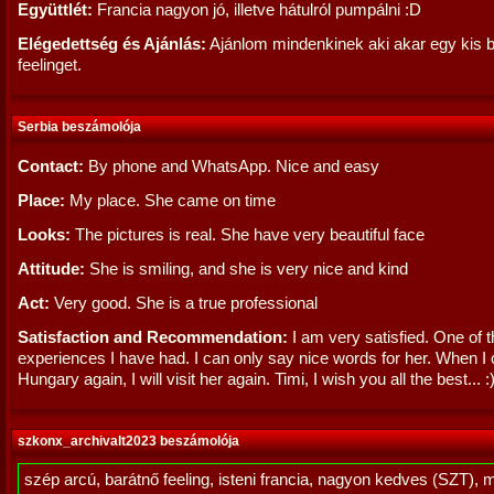
Együttlét:
Francia nagyon jó, illetve hátulról pumpálni :D
Elégedettség és Ajánlás:
Ajánlom mindenkinek aki akar egy kis 
feelinget.
Serbia beszámolója
Contact:
By phone and WhatsApp. Nice and easy
Place:
My place. She came on time
Looks:
The pictures is real. She have very beautiful face
Attitude:
She is smiling, and she is very nice and kind
Act:
Very good. She is a true professional
Satisfaction and Recommendation:
I am very satisfied. One of t
experiences I have had. I can only say nice words for her. When I
Hungary again, I will visit her again. Timi, I wish you all the best... :
szkonx_archivalt2023 beszámolója
szép arcú, barátnő feeling, isteni francia, nagyon kedves (SZT), 