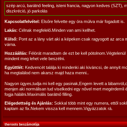
szép arcú, barátnő feeling, isteni francia, nagyon kedves (SZT), 
diszkréció, jó parkolás
Kapcsolatfelvétel:
Elsőre felvette egy óra múlva már fogadott is.
Lakás:
Célnak megfelelő.Minden van ami kellhet.
Külső:
Pont az a lány várt aki a képeken csak ragyogott az arca 
várna.
Hozzáállás:
Félórát maradtam de ezt be kell pótolnom.Végtelenül
mindent meg lehet vele beszélni.
Együttlét:
Kedvencét találja ki mindenki aki kiváncsi, de annyit 
ha megtalálod nem akarsz majd haza menni..
Nagyon ügyes,tudja mi kell egy pasinak,Engem levett a lábamról,
menjen aki normálisan tud viselkedni egy nővel mert megérdemli
fogja hálálni.Maximális barátnő filling.
Elégedettség és Ajánlás:
Sokkal több mint egy numera, ettől sokk
kaptam az fix.Nekem vissza kell mennem.Vigyázzatok rá.
theroots beszámolója