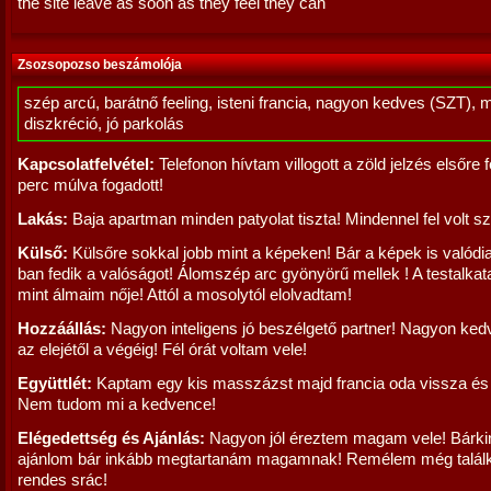
the site leave as soon as they feel they can
Zsozsopozso beszámolója
szép arcú, barátnő feeling, isteni francia, nagyon kedves (SZT), 
diszkréció, jó parkolás
Kapcsolatfelvétel:
Telefonon hívtam villogott a zöld jelzés elsőre f
perc múlva fogadott!
Lakás:
Baja apartman minden patyolat tiszta! Mindennel fel volt sz
Külső:
Külsőre sokkal jobb mint a képeken! Bár a képek is valód
ban fedik a valóságot! Álomszép arc gyönyörű mellek ! A testalkat
mint álmaim nője! Attól a mosolytól elolvadtam!
Hozzáállás:
Nagyon inteligens jó beszélgető partner! Nagyon kedv
az elejétől a végéig! Fél órát voltam vele!
Együttlét:
Kaptam egy kis masszázst majd francia oda vissza és
Nem tudom mi a kedvence!
Elégedettség és Ajánlás:
Nagyon jól éreztem magam vele! Bárki
ajánlom bár inkább megtartanám magamnak! Remélem még talál
rendes srác!