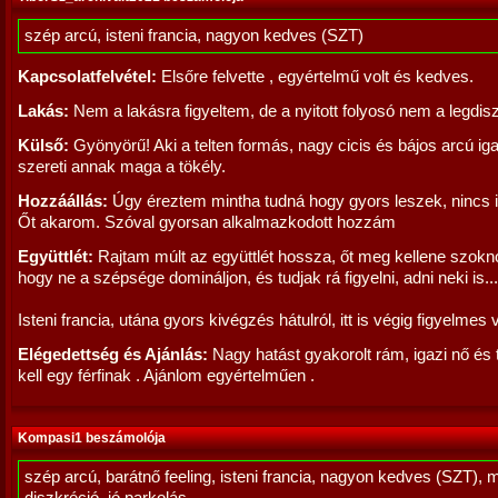
szép arcú, isteni francia, nagyon kedves (SZT)
Kapcsolatfelvétel:
Elsőre felvette , egyértelmű volt és kedves.
Lakás:
Nem a lakásra figyeltem, de a nyitott folyosó nem a legdisz
Külső:
Gyönyörű! Aki a telten formás, nagy cicis és bájos arcú iga
szereti annak maga a tökély.
Hozzáállás:
Úgy éreztem mintha tudná hogy gyors leszek, nincs 
Őt akarom. Szóval gyorsan alkalmazkodott hozzám
Együttlét:
Rajtam múlt az együttlét hossza, őt meg kellene szok
hogy ne a szépsége domináljon, és tudjak rá figyelni, adni neki is...
Isteni francia, utána gyors kivégzés hátulról, itt is végig figyelmes v
Elégedettség és Ajánlás:
Nagy hatást gyakorolt rám, igazi nő és 
kell egy férfinak . Ajánlom egyértelműen .
Kompasi1 beszámolója
szép arcú, barátnő feeling, isteni francia, nagyon kedves (SZT), 