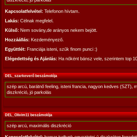
diszkréció, jó parkolás
Kapcsolatfelvétel:
Telefonon hívtam.
Lakás:
Célnak megfelel.
Külső:
Nem sovány,de arányos nekem bejött.
Hozzáállás:
Kezdeményező.
Együttlét:
Franciája isteni, szűk finom punci :)
Elégedettség és Ajánlás:
Ha nőként bánsz vele, szerintem top 10
DEL_szarkeverő beszámolója
szép arcú, barátnő feeling, isteni francia, nagyon kedves (SZT), 
diszkréció, jó parkolás
DEL_Olivim11 beszámolója
szép arcú, maximális diszkréció