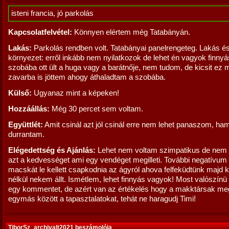
isteni francia, jó parkolás
Kapcsolatfelvétel:
Könnyen elértem még Tatabányán.
Lakás:
Parkolás rendben volt. Tatabányai panelrengeteg. Lakás é
környezet: erről inkább nem nyilatkozok de lehet én vagyok finny
szobába ott ült a huga vagy a barátnője, nem tudom, de kicsit ez m
zavarba is jöttem ahogy áthaladtam a szobába.
Külső:
Ugyanaz mint a képeken!
Hozzáállás:
Még 30 percet sem voltam.
Együttlét:
Amit csinál azt jól csinál erre nem lehet panaszom, ham
durrantam.
Elégedettség és Ajánlás:
Lehet nem voltam szimpatikus de nem
azt a kedvességet ami egy vendéget megilleti. További negatívum
macskát le kellett csapkodnia az ágyról ahova felfeküdtünk majd
nélkül nekem állt. Ismétlem, lehet finnyás vagyok! Most valószín
egy kommentet, de azért van az értékelés hogy a makktársak m
egymás között a tapasztalatokat, tehát ne haragudj Timi!
TiborSz_archivalt2021 beszámolója