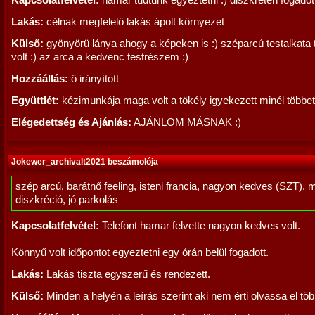
Kapcsolatfelvétel:
hamar tudtunk egyeztetni :) diszkréten fogadot
Lakás:
célnak megfelelö lakás ápolt környezet
Külső:
gyönyörü lánya ahogy a képeken is :) széparcú testalkata 
volt :) az arca a kedvenc testrészem :)
Hozzáállás:
ő irányított
Együttlét:
kézimunkája maga volt a tökély igyekezett minél többet 
Elégedettség és Ajánlás:
AJÁNLOM MÁSNAK :)
Jokewer_archivalt2021 beszámolója
szép arcú, barátnő feeling, isteni francia, nagyon kedves (SZT), 
diszkréció, jó parkolás
Kapcsolatfelvétel:
Telefont hamar felvette nagyon kedves volt.
Könnyű volt időpontot egyeztetni egy órán belül fogadott.
Lakás:
Lakás tiszta egyszerű és rendezett.
Külső:
Minden a helyén a leírás szerint aki nem érti olvassa el tö