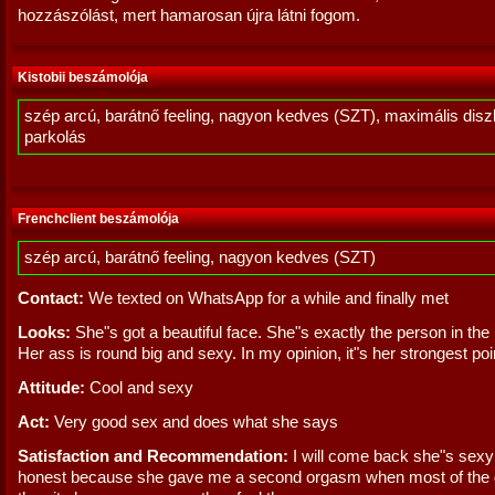
hozzászólást, mert hamarosan újra látni fogom.
Kistobii beszámolója
szép arcú, barátnő feeling, nagyon kedves (SZT), maximális diszk
parkolás
Frenchclient beszámolója
szép arcú, barátnő feeling, nagyon kedves (SZT)
Contact:
We texted on WhatsApp for a while and finally met
Looks:
She"s got a beautiful face. She"s exactly the person in the 
Her ass is round big and sexy. In my opinion, it"s her strongest poi
Attitude:
Cool and sexy
Act:
Very good sex and does what she says
Satisfaction and Recommendation:
I will come back she"s sexy
honest because she gave me a second orgasm when most of the g