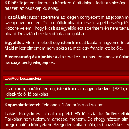
Külső:
Teljesen stimmel a képeken látott dolgok fedik a valóságo
tetszett az összkép külsőleg.
Hozzáállás:
Kicsit szerintem az idegen környezett miatt jobban m
szeppenve mint én. De probáltuk oldani a feszültséget beszélgetés
Közölte velem , hogy kicsit szégyellős ezt szerintem én nem tudt
oldani. De aztán bele kezdtünk a dolgokba.
Együttlét:
Mellém feküdt egy isteni franciát kaptam nagyon értette 
Majd mikor elmentem nem sokra rá még egy francia lett belőle.
Elégedettség és Ajánlás:
Aki szereti ezt a típust én annak ajánla
franciája pedig világbajnok.
LogiMogi beszámolója
szép arcú, barátnő feeling, isteni francia, nagyon kedves (SZT), 
diszkréció, jó parkolás
Kapcsolatfelvétel:
Telefonon, 1 óra múlva ott voltam.
Lakás:
Kényelmes, célnak megfelel. Fürdő tiszta, tusfürdővel elláto
Parkolást nem tudom, villamossal mentem. De ahogy néztem si
megoldható a környéken. Szegeden voltam nála, ezt hozzá kell t