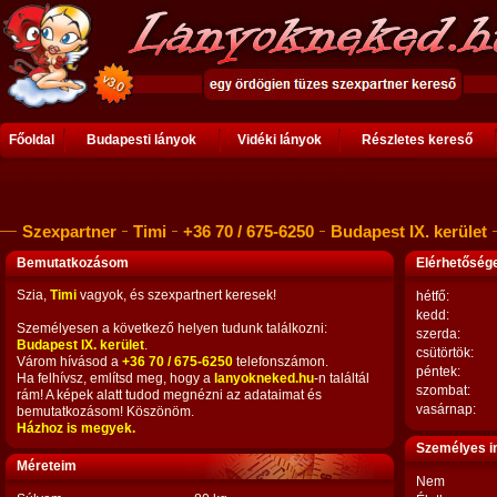
Főoldal
Budapesti lányok
Vidéki lányok
Részletes kereső
Szexpartner
Timi
+36 70 / 675-6250
Budapest IX. kerület
Bemutatkozásom
Elérhetősé
Szia,
Timi
vagyok, és szexpartnert keresek!
hétfő:
kedd:
Személyesen a következő helyen tudunk találkozni:
szerda:
Budapest IX. kerület
.
csütörtök:
Várom hívásod a
+36 70 / 675-6250
telefonszámon.
péntek:
Ha felhívsz, említsd meg, hogy a
lanyokneked.hu
-n találtál
szombat:
rám! A képek alatt tudod megnézni az adataimat és
vasárnap:
bemutatkozásom! Köszönöm.
Házhoz is megyek.
Személyes i
Méreteim
Nem