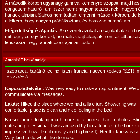
A második körben ugyanúgy gumival keményre szopott, majd ho
döngettem hátulról, ami (szerintem) nagyon tetszett neki, nagyon 
hangok alapján. Sajnos nem tudtam elmenni második körben, de Is
a lelkem, hogy nagyon próbálkoztam, és hosszan pumpáltam.
Elégedettség és Ajánlás:
Aki szereti azokat a csajokat akiken b
mit fogni, és egy korrekt, normális csajt akar, aki nem az átbaszás
lehúzásra megy, annak csak ajánlani tudom.
Antonio17 beszámolója
szép arcú, barátnő feeling, isteni francia, nagyon kedves (SZT), 
diszkréció
Kapcsolatfelvétel:
Was very easy to make an appointment. We d
communicate via messages.
Lakás:
I liked the place where we had a little fun. Showering was
confortable, place is clean and nice feeling in the bed.
Külső:
Timi is looking much more better in real than in photos. She
cute and professional. I was amazed by her attributes (the back s
impressive how i like it mostly and big breast). Her thickness is so 
Very kind to do what i like to make.