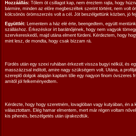
Hozzáállás:
Tőlem öt csillagot kap, nem éreztem rajta, hogy húzn
bármire, minden az előre megbeszéltek szerint történt, nem volt ó
kölcsönös örömszerzés volt a cél. Jót beszélgettünk közben, jó fej
Együttlét:
Lementem a ház elé érte, beengedtem, együtt mentünk 
szálláshoz. Érkezéskor írt barátnőjének, hogy nem vagyok tömeg
szervkereskedő, majd utána elment fürdeni. Kérdeztem, hogy hogy
mint lesz, de mondta, hogy csak bízzam rá.
Fürdés után egy szexi ruhában érkezett vissza bugyi nélkül, és e
masszázzsal indított, amire nagy szükségem volt. Utána, a profilj
szereplő dolgok alapján kaptam tőle egy nagyon finom óvszeres fr
amitől jól felkeményedtem.
Kérdezte, hogy hogy szeretném, lovaglóban vagy kutyában, én a 
választottam. Elég hamar elmentem, mert már régen voltam nővel
kis pihenés, beszélgetés után újrakezdtük.