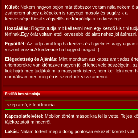
Külső:
Nekem nagyon bejön már többször voltam nála nekem ő a
zsánerem ahogy a képeken is ragyogó mosoly és sugárzik a
kedvessége.Kicsit szégyellős de kárpótolja a kedvessége.
Hozzáállás:
Rögtön tudja mit kell tenni nem egy kezdő kis tini tudj
férfinak.Egy órát voltam ettől kevesebb idő alatt nehéz jól átérezni.
Együttlét:
Azt adja amit kap ha kedves és figyelmes vagy ugyan 
viszont érezni.A kedvence ha hagyod magad :)
Elégedettség és Ajánlás:
Mint mondtam azt kapsz amit adsz ért
uriemberekre van kiéhezve nagyon jól el lehet vele beszélgetni, s
fiuk hajrá meg tudjátok mi a magyarok istene, nem kell félni nem 
normálisan mert még én is szeretnék visszamenni.
Endi88 beszámolója
szép arcú, isteni francia
Kapcsolatfelvétel:
Mobilon történt másodikra fel is vette. Teljes k
tájékoztatott mindenről.
Lakás:
Nálam történt meg a dolog pontosan érkezett korrekt volt.