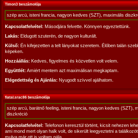
Timon3 beszámolója
szép arcú, isteni francia, nagyon kedves (SZT), maximális diszkr
Kapcsolatfelvétel:
Másodjára felvette. Könnyen egyeztettünk.
Lakás:
Eldugott szuterén, de nagyon kulturált.
Külső:
Én kifejezetten a telt lányokat szeretem. Élőben talán szeb
képeken.
Hozzáállás:
Kedves, figyelmes és közvetlen volt velem.
Együttlét:
Amiért mentem azt maximálisan megkaptam.
Elégedettség és Ajánlás:
Nyugodt szívvel ajálhatom.
fiatal.srac86 beszámolója
szép arcú, barátnő feeling, isteni francia, nagyon kedves (SZT), 
diszkréció
Kapcsolatfelvétel:
Telefonon keresztül történt, kicsit nehezen lehet
ami mond mert olyan halk volt, de sikerült leegyeztetni a találkozó
mulva már ott is voltam nála.