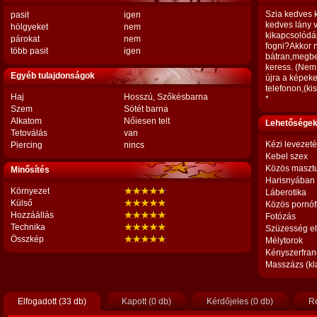
Szia kedves ka
pasit
igen
kedves lány v
hölgyeket
nem
kikapcsolódá
párokat
nem
fogni?Akkor n
több pasit
igen
bátran,megbe
keress. (Nem
Egyéb tulajdonságok
újra a képeke
telefonon,(ki
Haj
Hosszú, Szőkésbarna
*
Szem
Sötét barna
Alkatom
Nőiesen telt
Lehetőségek,
Tetoválás
van
Kézi levezet
Piercing
nincs
Kebel szex
Közös maszt
Minősítés
Harisnyában
Környezet
Láberotika
Külső
Közös pornóf
Hozzáállás
Fotózás
Technika
Szüzesség el
Összkép
Mélytorok
Kényszerfran
Masszázs (kl
Elfogadott (33 db)
Kapott (0 db)
Kérdőjeles (0 db)
Re