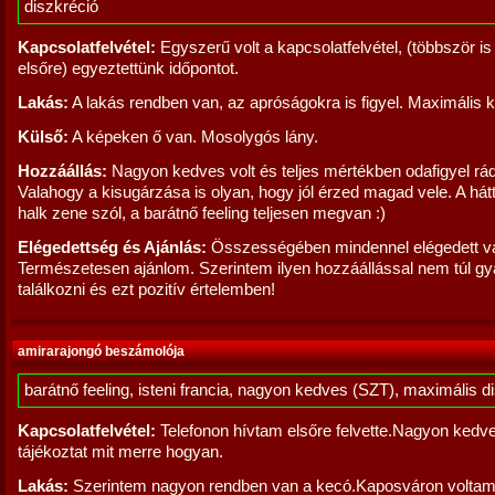
diszkréció
Kapcsolatfelvétel:
Egyszerű volt a kapcsolatfelvétel, (többször is 
elsőre) egyeztettünk időpontot.
Lakás:
A lakás rendben van, az apróságokra is figyel. Maximális 
Külső:
A képeken ő van. Mosolygós lány.
Hozzáállás:
Nagyon kedves volt és teljes mértékben odafigyel rád
Valahogy a kisugárzása is olyan, hogy jól érzed magad vele. A hát
halk zene szól, a barátnő feeling teljesen megvan :)
Elégedettség és Ajánlás:
Összességében mindennel elégedett v
Természetesen ajánlom. Szerintem ilyen hozzáállással nem túl g
találkozni és ezt pozitív értelemben!
amirarajongó beszámolója
barátnő feeling, isteni francia, nagyon kedves (SZT), maximális d
Kapcsolatfelvétel:
Telefonon hívtam elsőre felvette.Nagyon kedv
tájékoztat mit merre hogyan.
Lakás:
Szerintem nagyon rendben van a kecó.Kaposváron voltam