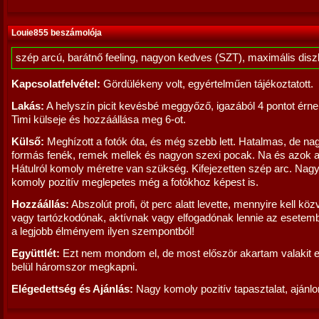
Louie855 beszámolója
szép arcú, barátnő feeling, nagyon kedves (SZT), maximális disz
Kapcsolatfelvétel:
Gördülékeny volt, egyértelműen tájékoztatott.
Lakás:
A helyszín picit kevésbé meggyőző, igazából 4 pontot érne
Timi külseje és hozzáállása meg 6-ot.
Külső:
Meghízott a fotók óta, és még szebb lett. Hatalmas, de na
formás fenék, remek mellek és nagyon szexi pocak. Na és azok 
Hátulról komoly méretre van szükség. Kifejezetten szép arc. Nag
komoly pozitív meglepetes még a fotókhoz képest is.
Hozzáállás:
Abszolút profi, öt perc alatt levette, mennyire kell kö
vagy tartózkodónak, aktívnak vagy elfogadónak lennie az esetem
a legjobb élményem ilyen szempontból!
Együttlét:
Ezt nem mondom el, de most először akartam valakit 
belül háromszor megkapni.
Elégedettség és Ajánlás:
Nagy komoly pozitív tapasztalat, ajánl