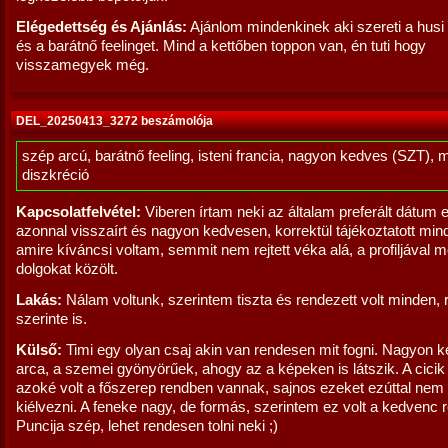
Elégedettség és Ajánlás:
Ajánlom mindenkinek aki szereti a husi 
és a barátnő feelinget. Mind a kettőben toppon van, én tuti hogy
visszamegyek még.
DEL_20250413_3272 beszámolója
szép arcú, barátnő feeling, isteni francia, nagyon kedves (SZT), 
diszkréció
Kapcsolatfelvétel:
Viberen írtam neki az általam preferált dátum el
azonnal visszaírt és nagyon kedvesen, korrektül tájékoztatott min
amire kíváncsi voltam, semmit nem rejtett véka alá, a profiljával
dolgokat közölt.
Lakás:
Nálam voltunk, szerintem tiszta és rendezett volt minden,
szerinte is.
Külső:
Timi egy olyan csaj akin van rendesen mit fogni. Nagyon 
arca, a szemei gyönyörűek, ahogy az a képeken is látszik. A cici
azoké volt a főszerep rendben vannak, sajnos ezeket ezúttal nem
kiélvezni. A feneke nagy, de formás, szerintem ez volt a kedvenc
Puncija szép, lehet rendesen tolni neki ;)