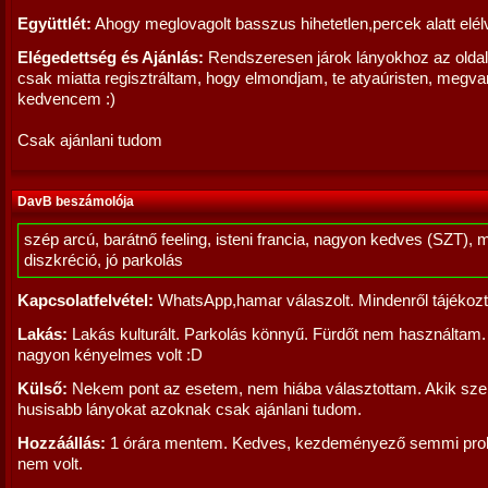
Együttlét:
Ahogy meglovagolt basszus hihetetlen,percek alatt elé
Elégedettség és Ajánlás:
Rendszeresen járok lányokhoz az oldalr
csak miatta regisztráltam, hogy elmondjam, te atyaúristen, megva
kedvencem :)
Csak ajánlani tudom
DavB beszámolója
szép arcú, barátnő feeling, isteni francia, nagyon kedves (SZT), 
diszkréció, jó parkolás
Kapcsolatfelvétel:
WhatsApp,hamar válaszolt. Mindenről tájékozta
Lakás:
Lakás kulturált. Parkolás könnyű. Fürdőt nem használtam.
nagyon kényelmes volt :D
Külső:
Nekem pont az esetem, nem hiába választottam. Akik szer
husisabb lányokat azoknak csak ajánlani tudom.
Hozzáállás:
1 órára mentem. Kedves, kezdeményező semmi pro
nem volt.