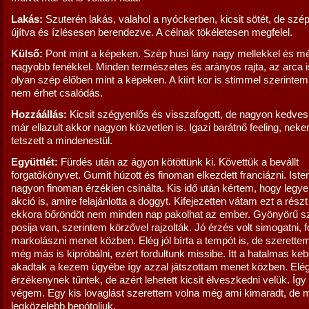
Lakás:
Szuterén lakás, valahol a nyóckerben, kicsit sötét, de szép
újítva és ízlésesen berendezve. A célnak tökéletesen megfelel.
Külső:
Pont mint a képeken. Szép husi lány nagy mellekkel és m
nagyobb fenékkel. Minden természetes és arányos rajta, az arca i
olyan szép élőben mint a képeken. A kiírt kor is stimmel szerintem
nem érhet csalódás.
Hozzáállás:
Kicsit szégyenlős és visszafogott, de nagyon kedves
már ellazult akkor nagyon közvetlen is. Igazi barátnő feeling, ne
tetszett a mindenestül.
Együttlét:
Fürdés után az ágyon kötöttünk ki. Követtük a bevállt
forgatókönyvet. Gumit húzott és finoman elkezdett franciázni. Isteni
nagyon finoman érzékien csinálta. Kis idő után kértem, hogy legy
akció is, amire felajánlotta a doggyt. Kifejezetten vátam ezt a részt
ekkora bőröndöt nem minden nap pakolhat az ember. Gyönyörű s
posija van, szerintem körzővel rajzolták. Jó érzés volt simogatni, 
markolászni menet közben. Elég jól bírta a tempót is, de szerette
még más is kipróbálni, ezért fordultunk missibe. Itt a hatalmas ke
akadtak a kezem ügyébe így azzal játszottam menet közben. Elé
érzékenynek tűntek, de azért lehetett kicsit élveszkedni velük. Így i
végem. Egy kis lovaglást szerettem volna még ami kimaradt, de 
legközelebb bepótoljuk.