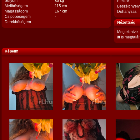
Súlyom
80 kg
Életkor
Mellbőségem
115 cm
Beszélt nyel
Magasságom
167 cm
Dohányzás
Csípőbőségem
-
Derékbőségem
-
Nézettség
Megtekintve:
Itt is megtalál
Képeim