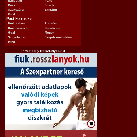
Nagyatád
Paks
Pécs
Siófok
Szekszárd
Zamárdi
Mind
Pest környéke
Budakalász
Budaörs
Dunaharaszti
Dunakeszi
Gyál
Monor
Szigethalom
Szigetszentmiklós
Mind
Powered by
rosszlanyok.hu