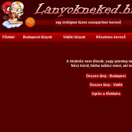
Főoldal
Budapesti lányok
Vidéki lányok
Részletes kereső
A hirdetés nem létezik, vagy jelenleg n
Nézz körül, hátha találsz mást, aki te
Összes lány - Budapest
Összes lány - Vidék
Ugrás a főoldalra