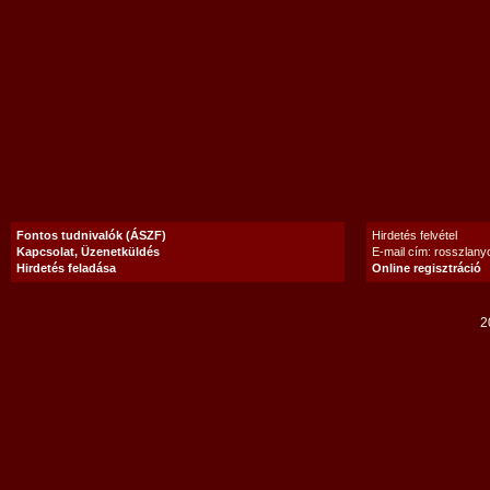
Fontos tudnivalók (ÁSZF)
Hirdetés felvétel
Kapcsolat, Üzenetküldés
E-mail cím: rosszlan
Hirdetés feladása
Online regisztráció
2