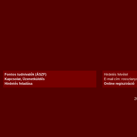
Fontos tudnivalók (ÁSZF)
Hirdetés felvétel
Kapcsolat, Üzenetküldés
E-mail cím: rosszlan
Hirdetés feladása
Online regisztráció
2