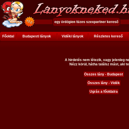
Főoldal
Budapesti lányok
Vidéki lányok
Részletes kereső
A hirdetés nem létezik, vagy jelenleg n
Nézz körül, hátha találsz mást, aki te
Összes lány - Budapest
Összes lány - Vidék
Ugrás a főoldalra