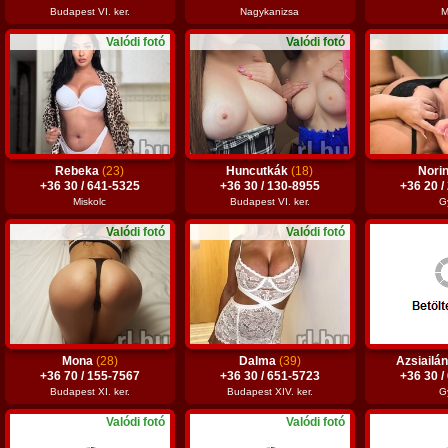
Budapest VI. ker.
Nagykanizsa
M
Valódi fotó
Valódi fotó
Rebeka
(23)
Huncutkák
(18)
Nori
+36 30 / 641-5325
+36 30 / 130-8955
+36 20 /
Miskolc
Budapest VI. ker.
G
Valódi fotó
Valódi fotó
Mona
(28)
Dalma
(39)
Azsiailá
+36 70 / 155-7567
+36 30 / 651-5723
+36 30 /
Budapest XI. ker.
Budapest XIV. ker.
G
Valódi fotó
Valódi fotó