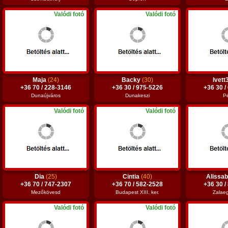
Valódi fotó
Valódi fotó
Maja
(24)
Backy
(30)
Ivett
+36 70 / 228-3146
+36 30 / 975-5226
+36 30 /
Dunaújváros
Dunakeszi
P
Valódi fotó
Valódi fotó
Dia
(25)
Cintia
(40)
Alissa
+36 70 / 747-2307
+36 70 / 582-2528
+36 30 /
Mezőkövesd
Budapest XIII. ker.
Zalae
Valódi fotó
Valódi fotó