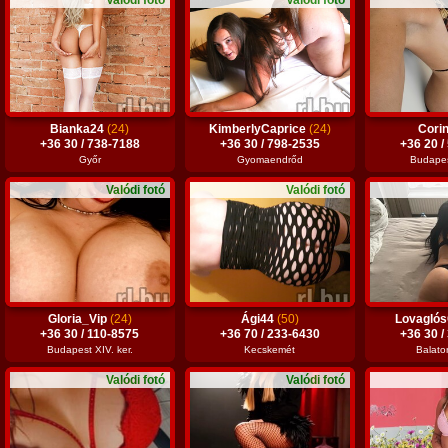
Valódi fotó
Valódi fotó
Bianka24
(24)
KimberlyCaprice
(24)
Cori
+36 30 / 738-7188
+36 30 / 798-2535
+36 20 /
Győr
Gyomaendrőd
Budapest
Valódi fotó
Valódi fotó
Gloria_Vip
(24)
Ági44
(50)
Lovaglós
+36 30 / 110-8575
+36 70 / 233-6430
+36 30 /
Budapest XIV. ker.
Kecskemét
Balato
Valódi fotó
Valódi fotó