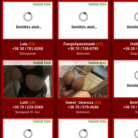
Valódi fotó
Valódi fotó
Lola
(23)
FuegoApasionado
(37)
Dol
+36 30 / 791-8268
+36 70 / 749-0795
+36 20 /
Sárospatak
Belecska
Salgó
Valódi fotó
Valódi fotó
Lotti
(28)
Sweet_Vanessa
(25)
Bet
+36 70 / 219-5569
+36 70 / 579-4546
+36 70 /
Budapest XI. ker.
Debrecen
G
Valódi fotó
Valódi fotó