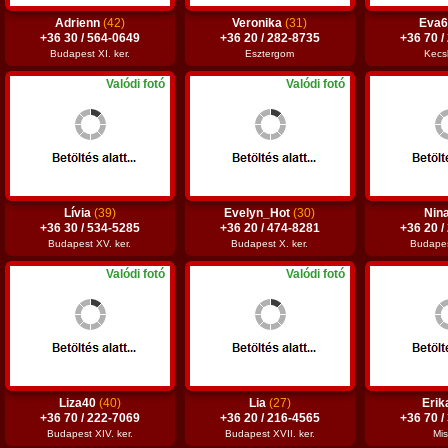
Adrienn
(42)
Veronika
(31)
Eva
+36 30 / 564-0649
+36 20 / 282-8735
+36 70 /
Budapest XI. ker.
Esztergom
Kecs
Valódi fotó
Valódi fotó
Lívia
(39)
Evelyn_Hot
(30)
Nin
+36 30 / 534-5285
+36 20 / 474-8281
+36 20 /
Budapest XV. ker.
Budapest X. ker.
Budapest
Valódi fotó
Valódi fotó
Liza40
(40)
Lia
(27)
Eri
+36 70 / 222-7069
+36 20 / 216-4565
+36 70 /
Budapest XIV. ker.
Budapest XVII. ker.
Mis