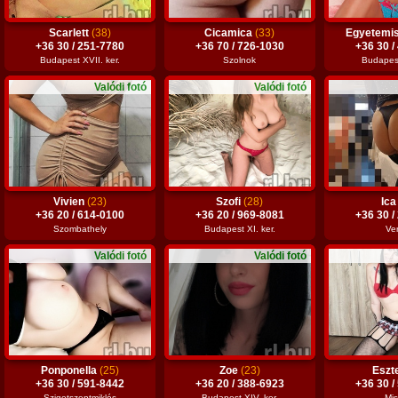
Scarlett
(38)
Cicamica
(33)
Egyetemi
+36 30 / 251-7780
+36 70 / 726-1030
+36 30 /
Budapest XVII. ker.
Szolnok
Budapest 
Valódi fotó
Valódi fotó
Vivien
(23)
Szofi
(28)
Ic
+36 20 / 614-0100
+36 20 / 969-8081
+36 30 /
Szombathely
Budapest XI. ker.
Ve
Valódi fotó
Valódi fotó
Ponponella
(25)
Zoe
(23)
Eszt
+36 30 / 591-8442
+36 20 / 388-6923
+36 30 /
Szigetszentmiklós
Budapest XIV. ker.
Mis