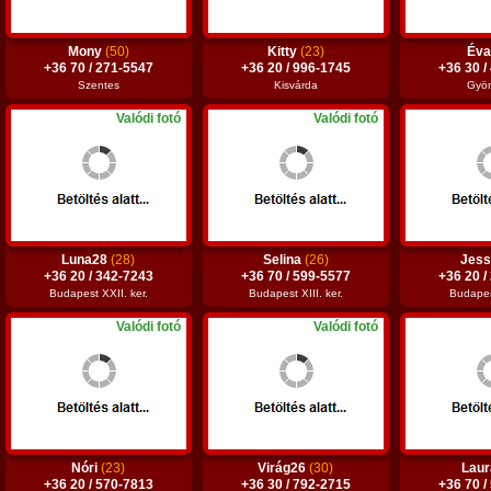
Mony
(50)
Kitty
(23)
Év
+36 70 / 271-5547
+36 20 / 996-1745
+36 30 /
Szentes
Kisvárda
Gyö
Valódi fotó
Valódi fotó
Luna28
(28)
Selina
(26)
Jes
+36 20 / 342-7243
+36 70 / 599-5577
+36 20 /
Budapest XXII. ker.
Budapest XIII. ker.
Budapest
Valódi fotó
Valódi fotó
Nóri
(23)
Virág26
(30)
Lau
+36 20 / 570-7813
+36 30 / 792-2715
+36 70 /