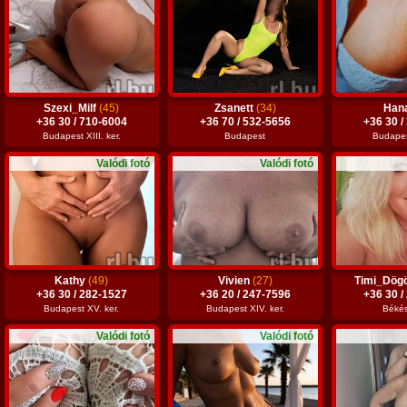
Szexi_Milf
(45)
Zsanett
(34)
Han
+36 30 / 710-6004
+36 70 / 532-5656
+36 30 /
Budapest XIII. ker.
Budapest
Budapest
Valódi fotó
Valódi fotó
Kathy
(49)
Vivien
(27)
Timi_Dög
+36 30 / 282-1527
+36 20 / 247-7596
+36 30 /
Budapest XV. ker.
Budapest XIV. ker.
Béké
Valódi fotó
Valódi fotó