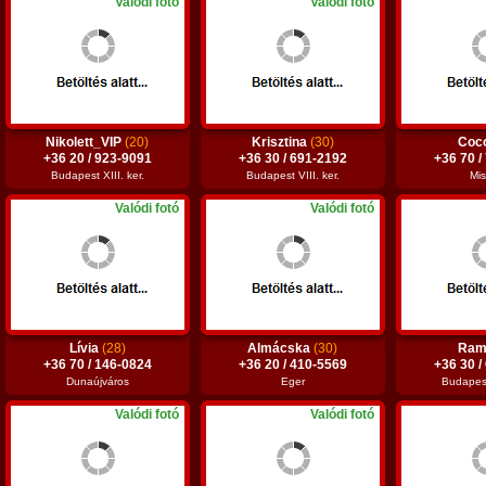
Valódi fotó
Valódi fotó
Nikolett_VIP
(20)
Krisztina
(30)
Coc
+36 20 / 923-9091
+36 30 / 691-2192
+36 70 /
Budapest XIII. ker.
Budapest VIII. ker.
Mis
Valódi fotó
Valódi fotó
Lívia
(28)
Almácska
(30)
Ram
+36 70 / 146-0824
+36 20 / 410-5569
+36 30 /
Dunaújváros
Eger
Budapest 
Valódi fotó
Valódi fotó