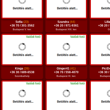
Sofia
(23)
Szandra
(44)
Lill
+36 70 / 301-3562
+36 20 / 971-9361
+36 20 /
Budapest V. ker.
Budapest XIII. ker.
G
Valódi fotó
Valódi fotó
Kinga
(26)
Ginger41
(41)
PiciD
+36 30 / 689-6538
+36 70 / 558-4070
+36 30 /
Szombathely
Budapest III. ker.
Budapest
Valódi fotó
Valódi fotó