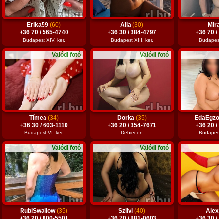
Erika59
(60)
Alia
(30)
Mir
+36 70 / 565-4740
+36 30 / 384-4797
+36 70 /
Budapest XIV. ker.
Budapest XIII. ker.
Budapest 
Valódi fotó
Valódi fotó
Tímea
(34)
Dorka
(35)
EdaEgzo
+36 30 / 603-1110
+36 20 / 354-7671
+36 20 /
Budapest VI. ker.
Debrecen
Budapest
Valódi fotó
Valódi fotó
RubiSwallow
(35)
Szilvi
(40)
Ale
+36 20 / 800-5501
+36 70 / 881-0603
+36 30 /