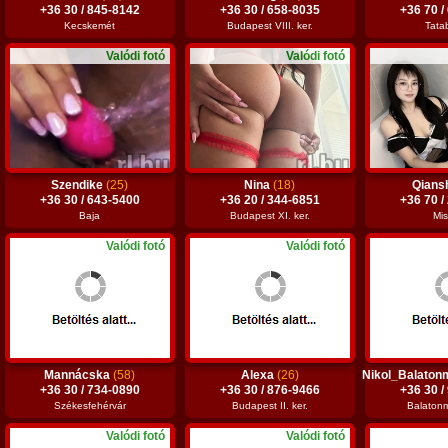
+36 30 / 845-8142
+36 30 / 658-8035
+36 70 /
Kecskemét
Budapest VIII. ker.
Tata
Valódi fotó
Valódi fotó
Szendike
(25)
Nina
(18)
Qians
+36 30 / 643-5400
+36 20 / 344-6851
+36 70 /
Baja
Budapest XI. ker.
Mis
Valódi fotó
Valódi fotó
Mannácska
(58)
Alexa
(26)
Nikol_Balaton
+36 30 / 734-0890
+36 30 / 876-9466
+36 30 /
Székesfehérvár
Budapest II. ker.
Balatonm
Valódi fotó
Valódi fotó