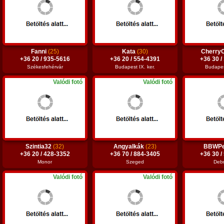
Fanni
(25)
Kata
(30)
Cherry
+36 20 / 935-5616
+36 20 / 554-4391
+36 30 /
Székesfehérvár
Budapest IX. ker.
Budapest
Valódi fotó
Valódi fotó
Szintia32
(32)
Angyalkák
(23)
BBWPe
+36 20 / 428-3352
+36 70 / 884-3405
+36 30 /
Monor
Szeged
Deb
Valódi fotó
Valódi fotó