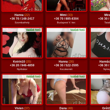
Hanna
(22)
Mimi
(33)
Mir
+36 70 / 148-2417
+36 70 / 885-8304
+36 30 /
Szombathely
Budapest V. ker.
Tata
Valódi fotó
Valódi fotó
Ketrin10
(35)
Hanna
(26)
Hanná
+36 20 / 946-4859
+36 30 / 522-3595
+36 30 /
Nyírbátor
Kecskemét
Nyíre
Valódi fotó
Valódi fotó
Vivien
(37)
Dana
(48)
Grét