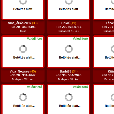
Nina_óriásicicik
(33)
Chloé
(19)
Léna
+36 20 / 440-6493
+36 20 / 978-6714
+36 70 /
Győr
Budapest XI. ker.
Budapest
Valódi fotó
Valódi fotó
Vica_Newsee
(45)
Barbi35
(34)
Kitt
+36 20 / 331-1647
+36 30 / 534-2996
+36 30 /
Budapest XIII. ker.
Budapest VII. ker.
Budapest
Valódi fotó
Valódi fotó