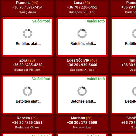
Ramona
(44)
Luna
(20)
Pame
+36 70 / 591-7454
+36 70 / 220-5451
+36 20 /
Nyíregyháza
Budapest VIII. ker.
Budapes
Valódi fotó
Valódi fotó
Zóra
(20)
EdesNőciVIP
(40)
Tim
+36 30 / 435-4238
+36 20 / 939-5446
+36 30 /
Budapest VIII. ker.
Budapest XI. ker.
Deb
Valódi fotó
Valódi fotó
Rebeka
(29)
Mariann
(38)
Siss
+36 20 / 829-1551
+36 30 / 178-2596
+36 70 /
Budapest XI. ker.
Nyíregyháza
Sz