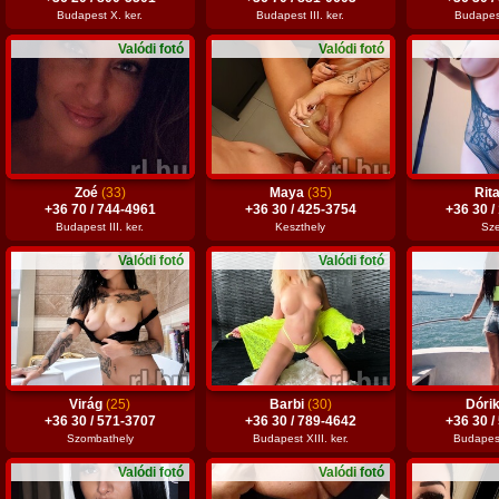
Budapest X. ker.
Budapest III. ker.
Budapest
Valódi fotó
Valódi fotó
Zoé
(33)
Maya
(35)
Rit
+36 70 / 744-4961
+36 30 / 425-3754
+36 30 /
Budapest III. ker.
Keszthely
Sz
Valódi fotó
Valódi fotó
Virág
(25)
Barbi
(30)
Dóri
+36 30 / 571-3707
+36 30 / 789-4642
+36 30 /
Szombathely
Budapest XIII. ker.
Budapest 
Valódi fotó
Valódi fotó