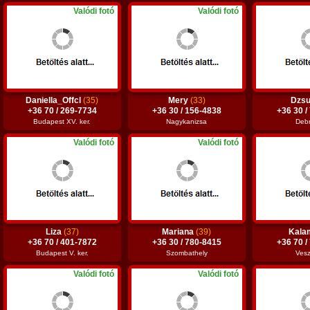
Valódi fotó
Valódi fotó
Daniella_Offcl
(35)
Mery
(33)
Dzsu
+36 70 / 269-7734
+36 30 / 156-4838
+36 30 /
Budapest XV. ker.
Nagykanizsa
Deb
Valódi fotó
Valódi fotó
Liza
(37)
Mariana
(39)
Kala
+36 70 / 401-7872
+36 30 / 780-8415
+36 70 /
Budapest V. ker.
Szombathely
Ves
Valódi fotó
Valódi fotó