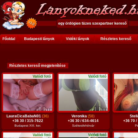
Főoldal
Budapesti lányok
Vidéki lányok
Részletes kereső
Valódi fotó
Valódi fotó
LauraCicaBabaN01
(36)
Veronika
(58)
Stel
+36 30 / 315-7622
+36 30 / 634-4614
+36 70 /
Budapest XIII. ker.
Székesfehérvár
P
Valódi fotó
Valódi fotó