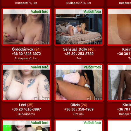
Budapest V. ker.
Budapest XIII. ker.
Budapest
Valódi fotó
Valódi fotó
Ördöglányok
(24)
Sensual_Dolly
(46)
Kori
+36 30 / 845-3972
+36 30 / 253-8789
+36 30 /
Budapest VI. ker.
Fót
T
Valódi fotó
Valódi fotó
Léni
(35)
Olivia
(24)
Kitti
+36 20 / 610-3897
+36 30 / 358-4909
+36 70 /
Dunaújváros
Szolnok
Budapest
Valódi fotó
Valódi fotó