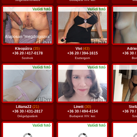
Valódi fotó
Valódi fotó
Kleopátra
(35)
Vivi
(43)
Adri
+36 20 / 417-0178
+36 20 / 394-1615
+36 30 /
Szolnok
Esztergom
Bor
Valódi fotó
Valódi fotó
Liliana22
(21)
Linett
(30)
Stel
+36 30 / 431-2817
+36 30 / 494-4154
+36 70 /
Drégelypalánk
Budapest XIV. ker.
Sz
Valódi fotó
Valódi fotó