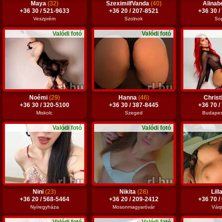
Maya
(32)
SzeximilfVanda
(40)
Alina
+36 30 / 521-9633
+36 20 / 207-8521
+36 30 /
Veszprém
Szolnok
So
Valódi fotó
Valódi fotó
Noémi
(29)
Hanna
(46)
Chris
+36 30 / 320-5100
+36 30 / 387-8445
+36 70 /
Miskolc
Szeged
Budapest
Valódi fotó
Valódi fotó
Nini
(23)
Nikita
(28)
Lill
+36 20 / 568-5464
+36 20 / 209-2412
+36 70 /
Nyíregyháza
Mosonmagyaróvár
Várp