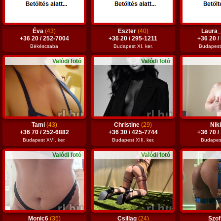
Éva
(43)
Eszter
(40)
Laura
+36 20 / 252-7004
+36 20 / 295-1211
+36 20 /
Békéscsaba
Budapest XI. ker.
Budapest 
Valódi fotó
Valódi fotó
Tami
(43)
Christine
(29)
Nik
+36 70 / 252-6882
+36 30 / 425-7744
+36 70 /
Budapest XVI. ker.
Budapest XIII. ker.
Budapest 
Valódi fotó
Valódi fotó
Monic6
(35)
Csillag
(24)
Szof