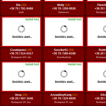
Dia
(20)
Molly
(28)
Flami
+36 70 / 781-9466
+36 70 / 206-8926
+36 20 /
Győr
Debrecen
Budapest 
Valódi fotó
Valódi fotó
Csodapunci
(35)
Szexike51
(59)
Rubi
+36 70 / 514-5417
+36 70 / 580-8186
+36 20 /
Budapest XIV. ker.
Szombathely
Budapest 
Valódi fotó
Valódi fotó
Vena
(20)
AzsiailányKang
(21)
Déz
+36 20 / 567-1646
+36 70 / 325-6609
+36 20 /
Budapest VII. ker.
Budapest IX. ker.
Budapest 