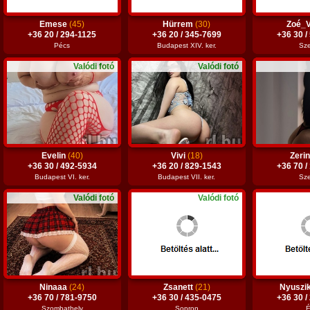
Emese
(45)
Hürrem
(30)
Zoé_
+36 20 / 294-1125
+36 20 / 345-7699
+36 30 /
Pécs
Budapest XIV. ker.
Sz
Valódi fotó
Valódi fotó
Evelin
(40)
Vivi
(18)
Zeri
+36 30 / 492-5934
+36 20 / 829-1543
+36 70 /
Budapest VI. ker.
Budapest VII. ker.
Sz
Valódi fotó
Valódi fotó
Ninaaa
(24)
Zsanett
(21)
Nyuszi
+36 70 / 781-9750
+36 30 / 435-0475
+36 30 /
Szombathely
Sopron
É