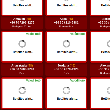
Amazon
(38)
Alisa
(25)
Sere
+36 70 / 296-8275
+36 30 / 210-5881
+36 30 /
Budapest XI. ker.
Dunaújváros
Budapest
Valódi fotó
Valódi fotó
Anasztazia
(48)
Jordana
(45)
Alexa
+36 30 / 608-9284
+36 30 / 070-4928
+36 30 /
Baja
Győr
Budapest
Valódi fotó
Valódi fotó