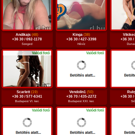
Andikajs
(48)
Kinga
(38)
Vikike
+36 30 / 092-1178
+36 30 / 427-3398
+36 30 /
Szeged
Hévíz
Dunaú
Valódi fotó
Valódi fotó
Scarlett
(19)
Vendolin1
(50)
Rub
+36 30 / 577-6341
+36 70 / 435-2272
+36 30 /
Budapest VI. ker.
Budapest XXI. ker.
Si
Valódi fotó
Valódi fotó