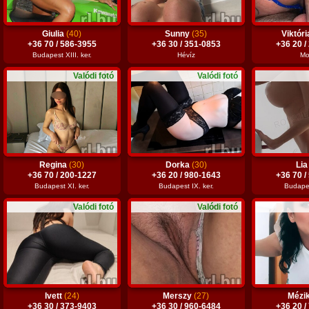
Giulia
(40)
Sunny
(35)
Viktór
+36 70 / 586-3955
+36 30 / 351-0853
+36 20 /
Budapest XIII. ker.
Hévíz
Mo
Valódi fotó
Valódi fotó
Regina
(30)
Dorka
(30)
Li
+36 70 / 200-1227
+36 20 / 980-1643
+36 70 /
Budapest XI. ker.
Budapest IX. ker.
Budapest
Valódi fotó
Valódi fotó
Ivett
(24)
Merszy
(27)
Mézi
+36 30 / 373-9403
+36 30 / 960-6484
+36 20 /