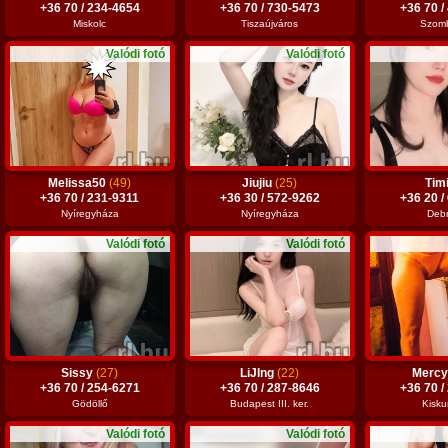
+36 70 / 234-4654
+36 70 / 730-5473
+36 70 /
Miskolc
Tiszaújváros
Szomb
Valódi fotó
Valódi fotó
Melissa50
(49)
Jiujiu
(25)
Tim
+36 70 / 231-9311
+36 30 / 572-9262
+36 20 /
Nyíregyháza
Nyíregyháza
Deb
Valódi fotó
Valódi fotó
Sissy
(27)
LiJIng
(22)
Merc
+36 70 / 254-6271
+36 70 / 287-8646
+36 70 /
Gödöllő
Budapest III. ker.
Kisku
Valódi fotó
Valódi fotó