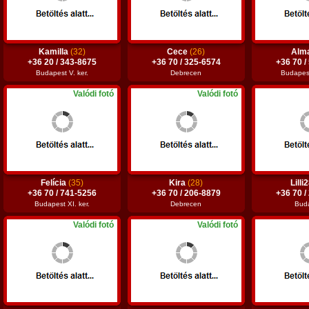
Kamilla
(32)
Cece
(26)
Alm
+36 20 / 343-8675
+36 70 / 325-6574
+36 70 /
Budapest V. ker.
Debrecen
Budapest 
Valódi fotó
Valódi fotó
Felícia
(35)
Kira
(28)
Lilli
+36 70 / 741-5256
+36 70 / 206-8879
+36 70 /
Budapest XI. ker.
Debrecen
Bud
Valódi fotó
Valódi fotó