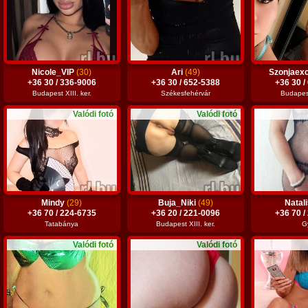
Nicole_VIP
(30)
Ari
(49)
Szonjaex
+36 30 / 336-9006
+36 30 / 652-5388
+36 30 /
Budapest XIII. ker.
Székesfehérvár
Budapest
Valódi fotó
Valódi fotó
Mindy
(29)
Buja_Niki
(49)
Natal
+36 70 / 224-6735
+36 20 / 221-0096
+36 70 /
Tatabánya
Budapest XIII. ker.
G
Valódi fotó
Valódi fotó