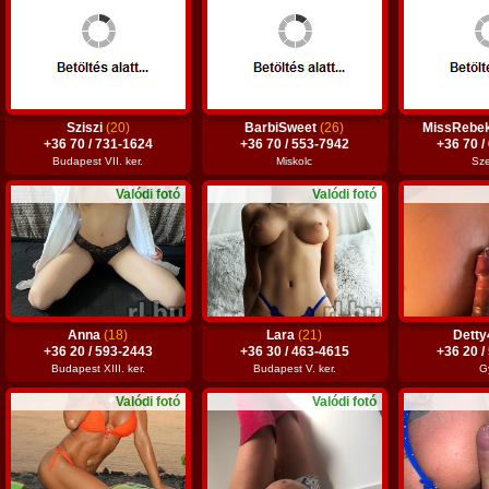
Sziszi
(20)
BarbiSweet
(26)
MissRebe
+36 70 / 731-1624
+36 70 / 553-7942
+36 70 /
Budapest VII. ker.
Miskolc
Sz
Valódi fotó
Valódi fotó
Anna
(18)
Lara
(21)
Dett
+36 20 / 593-2443
+36 30 / 463-4615
+36 20 /
Budapest XIII. ker.
Budapest V. ker.
G
Valódi fotó
Valódi fotó