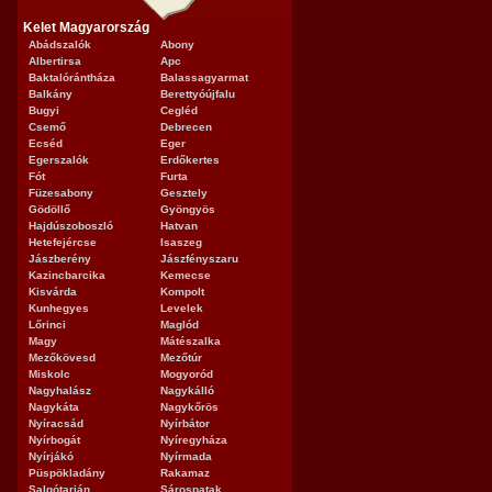
Kelet Magyarország
Abádszalók
Abony
Albertirsa
Apc
Baktalórántháza
Balassagyarmat
Balkány
Berettyóújfalu
Bugyi
Cegléd
Csemő
Debrecen
Ecséd
Eger
Egerszalók
Erdőkertes
Fót
Furta
Füzesabony
Gesztely
Gödöllő
Gyöngyös
Hajdúszoboszló
Hatvan
Hetefejércse
Isaszeg
Jászberény
Jászfényszaru
Kazincbarcika
Kemecse
Kisvárda
Kompolt
Kunhegyes
Levelek
Lőrinci
Maglód
Magy
Mátészalka
Mezőkövesd
Mezőtúr
Miskolc
Mogyoród
Nagyhalász
Nagykálló
Nagykáta
Nagykőrös
Nyíracsád
Nyírbátor
Nyírbogát
Nyíregyháza
Nyírjákó
Nyírmada
Püspökladány
Rakamaz
Salgótarján
Sárospatak