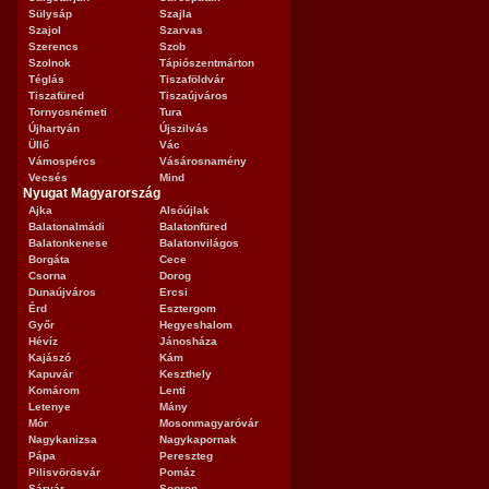
Sülysáp
Szajla
Szajol
Szarvas
Szerencs
Szob
Szolnok
Tápiószentmárton
Téglás
Tiszaföldvár
Tiszafüred
Tiszaújváros
Tornyosnémeti
Tura
Újhartyán
Újszilvás
Üllő
Vác
Vámospércs
Vásárosnamény
Vecsés
Mind
Nyugat Magyarország
Ajka
Alsóújlak
Balatonalmádi
Balatonfüred
Balatonkenese
Balatonvilágos
Borgáta
Cece
Csorna
Dorog
Dunaújváros
Ercsi
Érd
Esztergom
Győr
Hegyeshalom
Hévíz
Jánosháza
Kajászó
Kám
Kapuvár
Keszthely
Komárom
Lenti
Letenye
Mány
Mór
Mosonmagyaróvár
Nagykanizsa
Nagykapornak
Pápa
Pereszteg
Pilisvörösvár
Pomáz
Sárvár
Sopron