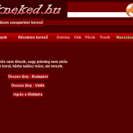
ányok
Részletes kereső
Domina
Fiúk
Párok
Travik
Masszáz
tés nem létezik, vagy jelenleg nem aktív.
 körül, hátha találsz mást, aki tetszik.
Összes lány - Budapest
Összes lány - Vidék
Ugrás a főoldalra