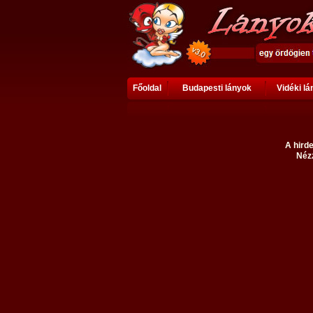
Főoldal
Budapesti lányok
Vidéki l
A hirde
Nézz