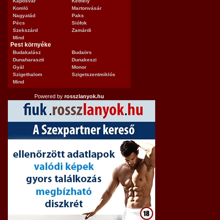
Kaposvár
Kéthely
Komló
Martonvásár
Nagyatád
Paks
Pécs
Siófok
Szekszárd
Zamárdi
Mind
Pest környéke
Budakalász
Budaörs
Dunaharaszti
Dunakeszi
Gyál
Monor
Szigethalom
Szigetszentmiklós
Mind
Powered by
rosszlanyok.hu