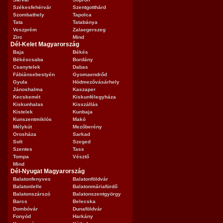
Székesfehérvár
Szentgotthárd
Szombathely
Tapolca
Tata
Tatabánya
Veszprém
Zalaegerszeg
Zirc
Mind
Dél-Kelet Magyarország
Baja
Békés
Békéscsaba
Bordány
Csanytelek
Dabas
Fábiánsebestyén
Gyomaendrőd
Gyula
Hódmezővásárhely
Jánoshalma
Kaszaper
Kecskemét
Kiskunfélegyháza
Kiskunhalas
Kisszállás
Kistelek
Kunbaja
Kunszentmiklós
Makó
Mélykút
Mezőberény
Orosháza
Sarkad
Solt
Szeged
Szentes
Tass
Tompa
Vésztő
Mind
Dél-Nyugat Magyarország
Balatonfenyves
Balatonföldvár
Balatonlelle
Balatonmáriafürdő
Balatonszárszó
Balatonszentgyörgy
Barcs
Belecska
Dombóvár
Dunaföldvár
Fonyód
Harkány