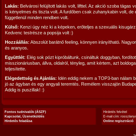
Lakás:
Belvárosi felújított lakás volt, lifttel. Az akció szoba tágas v
is kényelmes és tiszta volt. A furdőben csak zuhanykabin volt, de e
függetlenül minden rendben volt.
Külső:
Kenzi úgy néz ki a képeken, erőteljes a szexuális kisugár
Kedvenc testrésze a popsija volt :)
Hozzáállás:
Abszolút barátnő feeling, könnyen irányítható. Nagy
és aranyos.
Együttlét:
Elég sok pózt kipróbáltunk, csináltuk doggyban, fordítot
misszionáriusban, állva, oldalról, tényleg, amit kértem, azt boldog
teljesítette.
Elégedettség és Ajánlás:
Idén eddig nekem a TOP3-ban nálam b
jó az ágyban és egy angyali teremtés. Remélem visszajön Budape
Addig is puszillak! :)
Fontos tudnivalók (ÁSZF)
Hirdetés felvétel
Kapcsolat, Üzenetküldés
E-mail cím: rosszlan
Hirdetés feladása
Online regisztráció