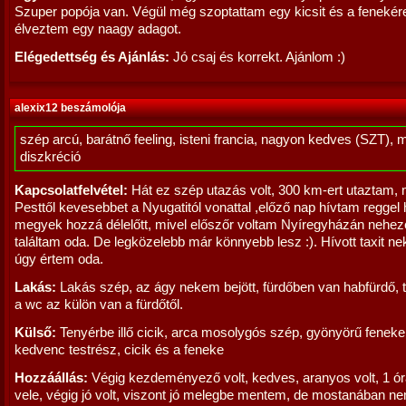
Szuper popója van. Végül még szoptattam egy kicsit és a fenekér
élveztem egy naagy adagot.
Elégedettség és Ajánlás:
Jó csaj és korrekt. Ajánlom :)
alexix12 beszámolója
szép arcú, barátnő feeling, isteni francia, nagyon kedves (SZT), 
diszkréció
Kapcsolatfelvétel:
Hát ez szép utazás volt, 300 km-ert utaztam,
Pesttől kevesebbet a Nyugatitól vonattal ,előző nap hívtam reggel
megyek hozzá délelőtt, mivel előszőr voltam Nyíregyházán nehe
találtam oda. De legközelebb már könnyebb lesz :). Hívott taxit n
úgy értem oda.
Lakás:
Lakás szép, az ágy nekem bejött, fürdőben van habfürdő, 
a wc az külön van a fürdőtől.
Külső:
Tenyérbe illő cicik, arca mosolygós szép, gyönyörű feneke
kedvenc testrész, cicik és a feneke
Hozzáállás:
Végig kezdeményező volt, kedves, aranyos volt, 1 ór
vele, végig jó volt, viszont jó melegbe mentem, de mostanában nem