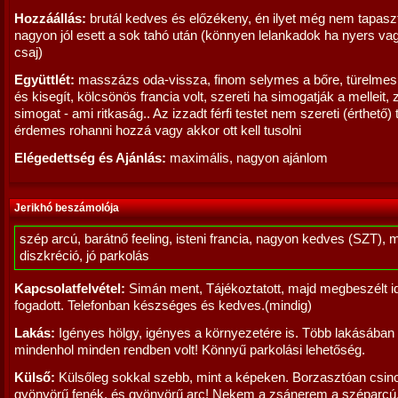
Hozzáállás:
brutál kedves és előzékeny, én ilyet még nem tapasz
nagyon jól esett a sok tahó után (könnyen lelankadok ha nyers va
csaj)
Együttlét:
masszázs oda-vissza, finom selymes a bőre, türelme
és kisegít, kölcsönös francia volt, szereti ha simogatják a melleit, z
simogat - ami ritkaság.. Az izzadt férfi testet nem szereti (érthető)
érdemes rohanni hozzá vagy akkor ott kell tusolni
Elégedettség és Ajánlás:
maximális, nagyon ajánlom
Jerikhó beszámolója
szép arcú, barátnő feeling, isteni francia, nagyon kedves (SZT), 
diszkréció, jó parkolás
Kapcsolatfelvétel:
Simán ment, Tájékoztatott, majd megbeszélt 
fogadott. Telefonban készséges és kedves.(mindig)
Lakás:
Igényes hölgy, igényes a környezetére is. Több lakásában 
mindenhol minden rendben volt! Könnyű parkolási lehetőség.
Külső:
Külsőleg sokkal szebb, mint a képeken. Borzasztóan csin
gyönyörű fenék, és gyönyörű arc! Nekem a zsánerem a széparcú