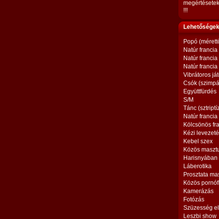
megértésetek
!!!
Lehetőségek,
Popó (mérett
Natúr francia
Natúr francia
Natúr francia
Vibrátoros já
Csók (szimpá
Együttfürdés
S/M
Tánc (sztriptí
Natúr francia
Kölcsönös fr
Kézi levezet
Kebel szex
Közös maszt
Harisnyában
Láberotika
Prosztata ma
Közös pornóf
Kamerázás
Fotózás
Szüzesség el
Leszbi show