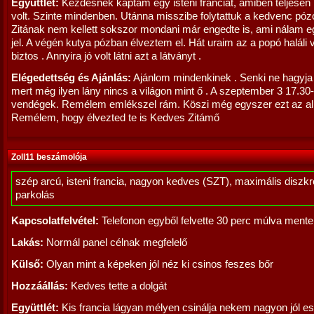
Együttlét:
Kezdésnek kaptam egy isteni franciát, amiben teljesen
volt. Szinte mindenben. Utánna misszibe folytattuk a kedvenc pó
Zitának nem kellett sokszor mondani már engedte is, ami nálam eg
jel. A végén kutya pózban élveztem el. Hát uraim az a popó haláli v
biztos . Annyira jó volt látni azt a látványt .
Elégedettség és Ajánlás:
Ajánlom mindenkinek . Senki ne hagyja k
mert még ilyen lány nincs a világon mint ő . A szeptember 3 17.30
vendégek. Remélem emlékszel rám. Köszi még egyszer ezt az al
Remélem, hogy élvezted te is Kedves Zitámő
Zoll11 beszámolója
szép arcú, isteni francia, nagyon kedves (SZT), maximális diszkré
parkolás
Kapcsolatfelvétel:
Telefonon egyből felvette 30 perc múlva mente
Lakás:
Normál panel célnak megfelelő
Külső:
Olyan mint a képeken jól néz ki csinos feszes bőr
Hozzáállás:
Kedves tette a dolgát
Együttlét:
Kis francia lágyan mélyen csinálja nekem nagyon jól es