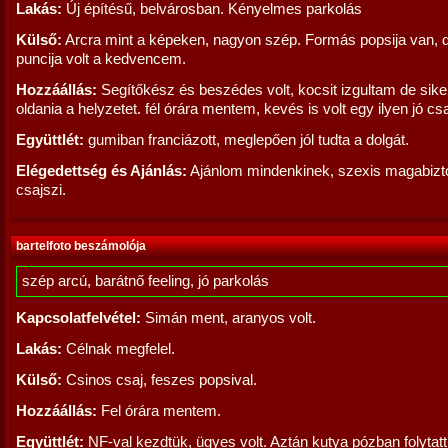
Lakás:
Új építésű, belvárosban. Kényelmes parkolás
Külső:
Arcra mint a képeken, nagyon szép. Formás popsija van, 
puncija volt a kedvencem.
Hozzáállás:
Segítőkész és beszédes volt, kocsit izgultam de siker
oldania a helyzetet. fél órára mentem, kevés is volt egy ilyen jó csa
Együttlét:
gumiban franciázott, meglepően jól tudta a dolgát.
Elégedettség és Ajánlás:
Ajánlom mindenkinek, szexis magabizt
csajszi.
bartelfoto beszámolója
szép arcú, barátnő feeling, jó parkolás
Kapcsolatfelvétel:
Simán ment, aranyos volt.
Lakás:
Célnak megfelel.
Külső:
Csinos csaj, feszes popsival.
Hozzáállás:
Fel órára mentem.
Együttlét:
NF-val kezdtük, ügyes volt. Aztán kutya pózban folytatt