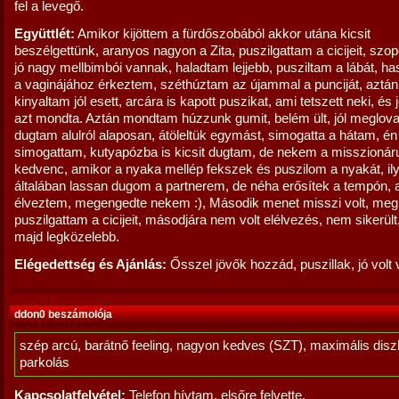
fel a levegő.
Együttlét:
Amikor kijöttem a fürdőszobából akkor utána kicsit
beszélgettünk, aranyos nagyon a Zita, puszilgattam a cicijeit, szo
jó nagy mellbimbói vannak, haladtam lejjebb, pusziltam a lábát, ha
a vaginájához érkeztem, széthúztam az újammal a punciját, aztán
kinyaltam jól esett, arcára is kapott puszikat, ami tetszett neki, és 
azt mondta. Aztán mondtam húzzunk gumit, belém ült, jól meglovag
dugtam alulról alaposan, átöleltük egymást, simogatta a hátam, én
simogattam, kutyapózba is kicsit dugtam, de nekem a misszionár
kedvenc, amikor a nyaka mellép fekszek és puszilom a nyakát, il
általában lassan dugom a partnerem, de néha erősítek a tempón, a
élveztem, megengedte nekem :), Második menet misszi volt, meg
puszilgattam a cicijeit, másodjára nem volt elélvezés, nem sikerült
majd legközelebb.
Elégedettség és Ajánlás:
Ősszel jövők hozzád, puszillak, jó volt v
ddon0 beszámolója
szép arcú, barátnő feeling, nagyon kedves (SZT), maximális diszk
parkolás
Kapcsolatfelvétel:
Telefon hívtam, elsőre felvette.