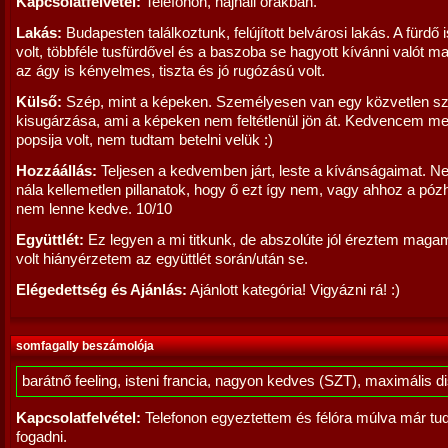
Kapcsolatfelvétel:
Telefonon, hajnali órákban.
Lakás:
Budapesten találkoztunk, felújított belvárosi lakás. A fürdő i
volt, többféle tusfürdővel és a baszoba se hagyott kívánni valót m
az ágy is kényelmes, tiszta és jó rugózású volt.
Külső:
Szép, mint a képeken. Személyesen van egy közvetlen sz
kisugárzása, ami a képeken nem feltétlenül jön át. Kedvencem m
popsija volt, nem tudtam betelni velük :)
Hozzáállás:
Teljesen a kedvemben járt, leste a kívánságaimat. N
nála kellemetlen pillanatok, hogy ő ezt így nem, vagy ahhoz a póz
nem lenne kedve. 10/10
Együttlét:
Ez legyen a mi titkunk, de abszolúte jól éreztem mag
volt hiányérzetem az együttlét során/után se.
Elégedettség és Ajánlás:
Ajánlott kategória! Vigyázni rá! :)
somfagally beszámolója
barátnő feeling, isteni francia, nagyon kedves (SZT), maximális d
Kapcsolatfelvétel:
Telefonon egyeztettem és félóra múlva már tudo
fogadni.