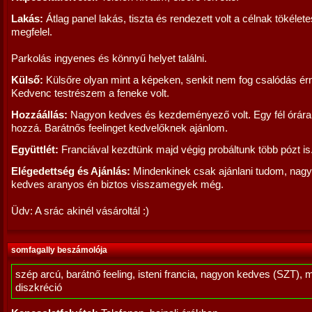
Lakás:
Átlag panel lakás, tiszta és rendezett volt a célnak tökélet
megfelel.
Parkolás ingyenes és könnyű helyet találni.
Külső:
Külsőre olyan mint a képeken, senkit nem fog csalódás érn
Kedvenc testrészem a feneke volt.
Hozzáállás:
Nagyon kedves és kezdeményező volt. Egy fél órár
hozzá. Barátnős feelinget kedvelőknek ajánlom.
Együttlét:
Franciával kezdtünk majd végig probáltunk több pózt is
Elégedettség és Ajánlás:
Mindenkinek csak ajánlani tudom, nag
kedves aranyos én biztos visszamegyek még.
Üdv: A srác akinél vásároltál :)
somfagally beszámolója
szép arcú, barátnő feeling, isteni francia, nagyon kedves (SZT), 
diszkréció