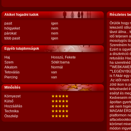
Akiket fogadni tudok
Részletes b
Örülök hogy rá
pasit
igen
lekezelő stíl
hölgyeket
nem
távol állna...
párokat
nem
idő teljesen 
több pasit
igen
mosolygós lán
Szeretném ho
Egyéb tulajdonságok
Ezért is ügye
a diszkréció 
Haj
Hosszú, Fekete
retusálás Ha
Szem
Sötét barna
ha szeretnéd
""WEBKAME
Alkatom
Normál
""LEGÉNYBÚC
Tetoválás
van
is !! Akár egy
Piercing
van
.Az időt nem s
zöld ikon is
Minősítés
tetszésedet é
esélyt és me
Környezet
Kedveseim még
Külső
ápoltan gyert
Hozzáállás
aki nem higén
MAGAM ÉRDEK
Technika
platformon ne
Összkép
alfacebookko
körömet mivel
módon irigye