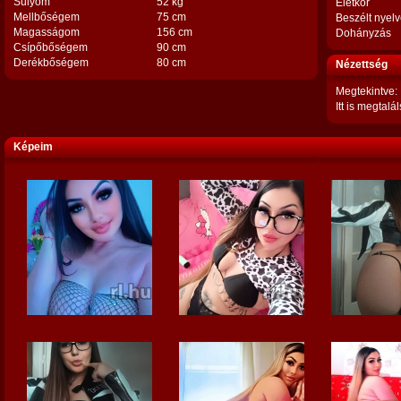
Súlyom
52 kg
Életkor
Mellbőségem
75 cm
Beszélt nyel
Magasságom
156 cm
Dohányzás
Csípőbőségem
90 cm
Derékbőségem
80 cm
Nézettség
Megtekintve:
Itt is megtalál
Képeim