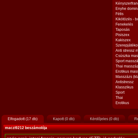
Kényszerfran
Enyhe domin
Fétis
Kikötözés - 
Fenekelés
Taposás
Pisiszex
Kakiszex
Szerepjátéko
Anti stressz
Csúszka mas
Sport massz
Thai masszá
Erotikus mas
Masszázs (kl
Antistressz
Klasszikus
Sport
Thai
Erotikus
Elfogadott (17 db)
Kapott (0 db)
Kérdőjeles (0 db)
Re
maczi9212 beszámolója