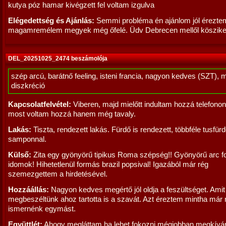
kutya póz hamar kivégzett fel voltam izgulva
Elégedettség és Ajánlás:
Semmi probléma én ajánlom jól érezte
magamremélem megyek még őfelé. Üdv Debrecen mellől köszike 
DEL_20251025_2474 beszámolója
szép arcú, barátnő feeling, isteni francia, nagyon kedves (SZT), 
diszkréció
Kapcsolatfelvétel:
Viberen, majd mielőtt indultam hozzá telefono
most voltam hozzá hanem még tavaly.
Lakás:
Tiszta, rendezett lakás. Fürdő is rendezett, többféle tusfürdő
samponnal.
Külső:
Zita egy gyönyörű tipikus Roma szépség!! Gyönyörű arc 
idomok! Hihetetlenül formás brazil popsival! Igazából már rég
szemezgettem a hirdetésével.
Hozzáállás:
Nagyon kedves megértő jól oldja a feszültséget. Amit
megbeszéltünk ahoz tartotta is a szavát. Azt éreztem mintha már 
ismernénk egymást.
Együttlét:
Ahogy megláttam ha lehet fokozni mégjobban megkívá