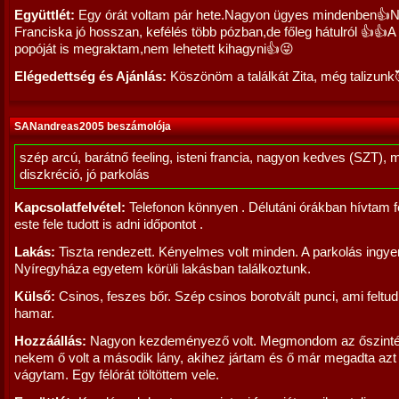
Együttlét:
Egy órát voltam pár hete.Nagyon ügyes mindenben👍N
Franciska jó hosszan, kefélés több pózban,de főleg hátulról 👍👍A
popóját is megraktam,nem lehetett kihagyni👍😜
Elégedettség és Ajánlás:
Köszönöm a találkát Zita, még talizunk
SANandreas2005 beszámolója
szép arcú, barátnő feeling, isteni francia, nagyon kedves (SZT), 
diszkréció, jó parkolás
Kapcsolatfelvétel:
Telefonon könnyen . Délutáni órákban hívtam f
este fele tudott is adni időpontot .
Lakás:
Tiszta rendezett. Kényelmes volt minden. A parkolás ingyen
Nyíregyháza egyetem körüli lakásban találkoztunk.
Külső:
Csinos, feszes bőr. Szép csinos borotvált punci, ami feltud 
hamar.
Hozzáállás:
Nagyon kezdeményező volt. Megmondom az őszinté
nekem ő volt a második lány, akihez jártam és ő már megadta azt
vágytam. Egy félórát töltöttem vele.