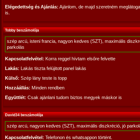
Elégedettség és Ajánlás:
Ajánlom, de majd szeretném meglátogat
is.
Tobby beszámolója
szép arcú, isteni francia, nagyon kedves (SZT), maximális diszkré
parkolás
Kapcsolatfelvétel:
Korra reggel hívtam elsőre felvette
Lakás:
Lakás tiszta felújitott panel lakás
Külső:
Szép lány teste is topp
Hozzáállás:
Minden rendben
Együttlét:
Csak ajánlani tudom biztos megyek máskor is
David34 beszámolója
szép arcú, nagyon kedves (SZT), maximális diszkréció, jó parko
Kapcsolatfelvétel:
Telefonon és whatsappon történt.