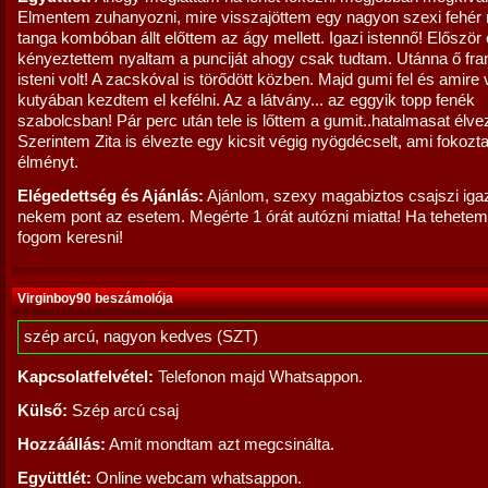
Elmentem zuhanyozni, mire visszajöttem egy nagyon szexi fehér m
tanga kombóban állt előttem az ágy mellett. Igazi istennő! Először
kényeztettem nyaltam a punciját ahogy csak tudtam. Utánna ő fran
isteni volt! A zacskóval is törődött közben. Majd gumi fel és amir
kutyában kezdtem el kefélni. Az a látvány... az eggyik topp fenék
szabolcsban! Pár perc után tele is lőttem a gumit..hatalmasat élv
Szerintem Zita is élvezte egy kicsit végig nyögdécselt, ami fokozt
élményt.
Elégedettség és Ajánlás:
Ajánlom, szexy magabiztos csajszi igazi 
nekem pont az esetem. Megérte 1 órát autózni miatta! Ha tehete
fogom keresni!
Virginboy90 beszámolója
szép arcú, nagyon kedves (SZT)
Kapcsolatfelvétel:
Telefonon majd Whatsappon.
Külső:
Szép arcú csaj
Hozzáállás:
Amit mondtam azt megcsinálta.
Együttlét:
Online webcam whatsappon.