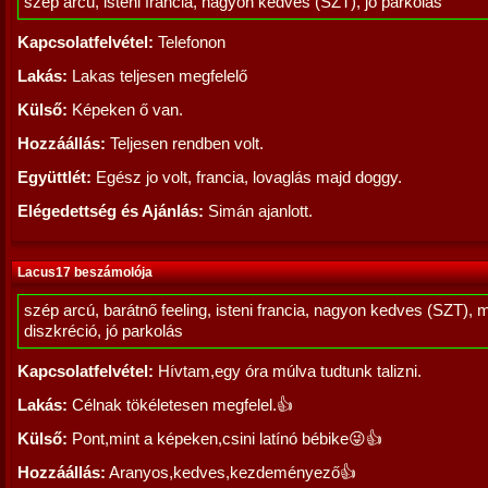
szép arcú, isteni francia, nagyon kedves (SZT), jó parkolás
Kapcsolatfelvétel:
Telefonon
Lakás:
Lakas teljesen megfelelő
Külső:
Képeken ő van.
Hozzáállás:
Teljesen rendben volt.
Együttlét:
Egész jo volt, francia, lovaglás majd doggy.
Elégedettség és Ajánlás:
Simán ajanlott.
Lacus17 beszámolója
szép arcú, barátnő feeling, isteni francia, nagyon kedves (SZT), 
diszkréció, jó parkolás
Kapcsolatfelvétel:
Hívtam,egy óra múlva tudtunk talizni.
Lakás:
Célnak tökéletesen megfelel.👍
Külső:
Pont,mint a képeken,csini latínó bébike😜👍
Hozzáállás:
Aranyos,kedves,kezdeményező👍