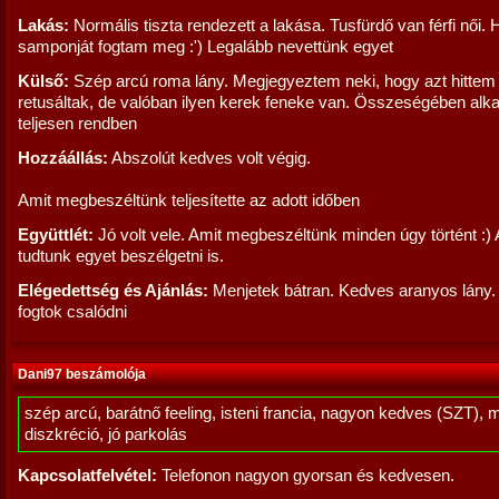
Lakás:
Normális tiszta rendezett a lakása. Tusfürdő van férfi női. 
samponját fogtam meg :') Legalább nevettünk egyet
Külső:
Szép arcú roma lány. Megjegyeztem neki, hogy azt hittem
retusáltak, de valóban ilyen kerek feneke van. Összeségében alka
teljesen rendben
Hozzáállás:
Abszolút kedves volt végig.
Amit megbeszéltünk teljesítette az adott időben
Együttlét:
Jó volt vele. Amit megbeszéltünk minden úgy történt :)
tudtunk egyet beszélgetni is.
Elégedettség és Ajánlás:
Menjetek bátran. Kedves aranyos lány
fogtok csalódni
Dani97 beszámolója
szép arcú, barátnő feeling, isteni francia, nagyon kedves (SZT), 
diszkréció, jó parkolás
Kapcsolatfelvétel:
Telefonon nagyon gyorsan és kedvesen.