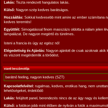
Lakás:
Tiszta rendezett hangulatos lakás.
Külső:
Nagyon szép kedves barátságos.
Hozzáállás:
Sokkal kedvesebb mint amire az ember számítana 
kedves teremtés!
Együttlét:
Simogatással finom masszázs oldotta a nálam jelen lé
lámpalázat. De nagyon megértő és türelmes.
Isteni a francia és úgy az egész nő!
Elégedettség és Ajánlás:
Nagyon ajánlott de csak azoknak akik
és viszont megérdemlik a törődést.
stanli beszámolója
barátnő feeling, nagyon kedves (SZT)
Kapcsolatfelvétel:
rugalmas, kedves, erotikus hang, nem unottan 
lehetőségeket, érdeklődő
Lakás:
felújított panel, berendezés nincs de az ágy nagy és kelle
Külső:
a fotókon jobb mint élőben de nyilván a fotók a maximumot