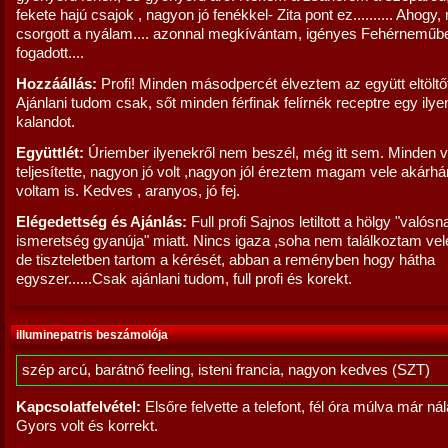
fekete hajú csajok , nagyon jó fenékkel- Zita pont ez.......... Ahogy
csorgott a nyálam.... azonnal megkívántam, igényes Fehérneműb
fogadott....
Hozzáállás:
Profi! Minden másodpercét élveztem az együtt eltöltő
Ajánlani tudom csak, sőt minden férfinak felírnék receptre egy ilye
kalandot.
Együttlét:
Úriember ilyenekről nem beszél, még itt sem. Minden
teljesítette, nagyon jó volt ,nagyon jól éreztem magam vele akárh
voltam is. Kedves , aranyos, jó fej.
Elégedettség és Ajánlás:
Full profi Sajnos letiltott a hölgy "valósn
ismeretség gyanúja" miatt. Nincs igaza ,soha nem találkoztam vele
de tiszteletben tartom a kérését, abban a reményben hogy hátha
egyszer......Csak ajánlani tudom, full profi és korekt.
illuminepatris beszámolója
szép arcú, barátnő feeling, isteni francia, nagyon kedves (SZT)
Kapcsolatfelvétel:
Elsőre felvette a telefont, fél óra múlva már ná
Gyors volt és korrekt.