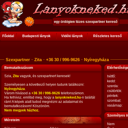
Főoldal
Budapesti lányok
Vidéki lányok
Részletes kereső
Szexpartner
Zita
+36 30 / 996-9626
Nyíregyháza
Bemutatkozásom
Elérhetősé
Szia,
Zita
vagyok, és szexpartnert keresek!
hétfő:
kedd:
Személyesen a következő helyen tudunk találkozni:
szerda:
Nyíregyháza
.
csütörtök:
Várom hívásod a
+36 30 / 996-9626
telefonszámon.
péntek:
Ha felhívsz, említsd meg, hogy a
lanyokneked.hu
-n találtál
szombat:
rám! A képek alatt tudod megnézni az adataimat és
vasárnap:
bemutatkozásom! Köszönöm.
Nem megyek házhoz.
Személyes i
Méreteim
Nem