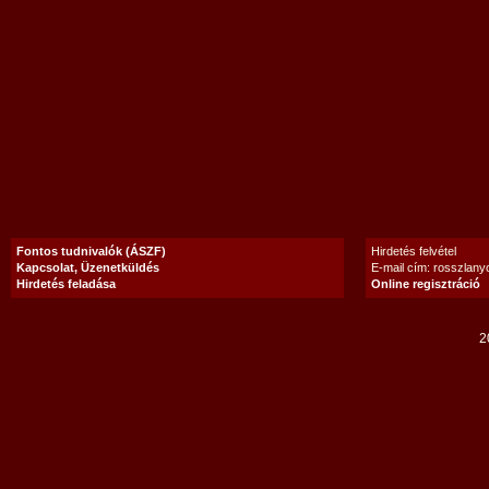
Fontos tudnivalók (ÁSZF)
Hirdetés felvétel
Kapcsolat, Üzenetküldés
E-mail cím: rosszlan
Hirdetés feladása
Online regisztráció
2