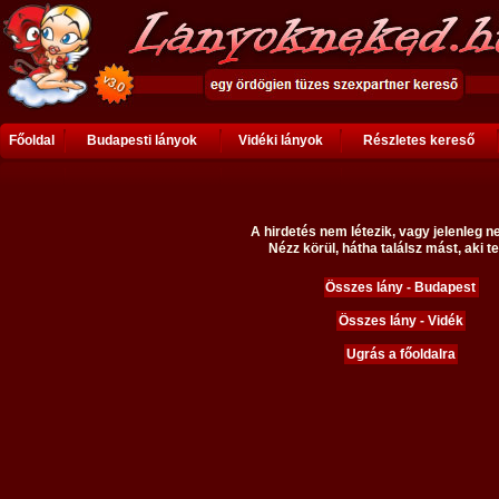
Főoldal
Budapesti lányok
Vidéki lányok
Részletes kereső
A hirdetés nem létezik, vagy jelenleg n
Nézz körül, hátha találsz mást, aki te
Összes lány - Budapest
Összes lány - Vidék
Ugrás a főoldalra